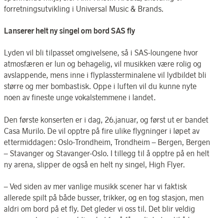
forretningsutvikling i Universal Music & Brands.
Lanserer helt ny singel om bord SAS fly
Lyden vil bli tilpasset omgivelsene, så i SAS-loungene hvor
atmosfæren er lun og behagelig, vil musikken være rolig og
avslappende, mens inne i flyplassterminalene vil lydbildet bli
større og mer bombastisk. Oppe i luften vil du kunne nyte
noen av fineste unge vokalstemmene i landet.
Den første konserten er i dag, 26.januar, og først ut er bandet
Casa Murilo. De vil opptre på fire ulike flygninger i løpet av
ettermiddagen: Oslo-Trondheim, Trondheim – Bergen, Bergen
– Stavanger og Stavanger-Oslo. I tillegg til å opptre på en helt
ny arena, slipper de også en helt ny singel, High Flyer.
– Ved siden av mer vanlige musikk scener har vi faktisk
allerede spilt på både busser, trikker, og en tog stasjon, men
aldri om bord på et fly. Det gleder vi oss til. Det blir veldig