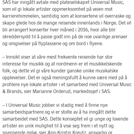
SAS har inngått avtale med plateselskapet Universal Music,
som vil gi lokale artister oppmerksomhet på veien mot
karrierehimmelen, samtidig som at konsertene vil overraske og
skape glede hos de mange reisende innenlands i Norge. Det vil
bli arrangert konserter hver måned i 2016, hvor alle blir
skreddersydd til å passe godt inn på de noe uvanlige arenaer
og omgivelser på flyplassene og om bord i flyene.
– Innsikt viser at våre mest frekvente reisende har stor
interesse for musikk og at nordmenn er et musikkelskende
folk, og dette vil gi våre kunder ganske unike musikalske
opplevelser. Det er også meningsfullt å kunne være med på å
profilere nye lokale artister i et samarbeid med Universal Music
& Brands, sier Marianne Orderud, markedssjef i SAS.
– I Universal Music jobber vi stadig med å finne nye
samarbeidspartnere og vi er stolte av å ha inngått dette
samarbeidet med SAS. Dette konseptet vil gi unge og lovende
artister en unik mulighet til å vise seg frem i et nytt og
spennende miljø, sier Ann-Kristin Kreutz, ansvarlig or