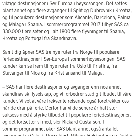
viktige destinasjoner i Sør-Europa i høysesongen. Det settes
blant annet opp flere avganger til Split og Dubrovnik i Kroatia,
og til populære destinasjoner som Alicante, Barcelona, Palma
og Malaga i Spania. I sommerprogrammet 2017 tilbyr SAS ca
330.000 flere seter og i alt 1800 flere flyvninger til Spania,
Kroatia og Portugal fra Skandinavia.
Samtidig åpner SAS tre nye ruter fra Norge til populære
feriedestinasjoner i Sør-Europa i sommerhøysesongen. SAS’
kunder kan se frem til nye ruter fra Oslo til Pristina, fra
Stavanger til Nice og fra Kristiansand til Malaga.
– SAS har flere destinasjoner og avganger enn noe annet
skandinavisk flyselskap, og vi forbedrer stadig tilbudet til våre
kunder. Vi vet at våre frekvente reisende også foretrekker oss
når de drar på ferie. Derfor har vi de senere år hatt stor
suksess med å styrke tilbudet til populære feriedestinasjoner,
og det fortsetter vi med, sier Rickard Gustafson. I
sommerprogrammet øker SAS blant annet også antallet
avganger fra Oslo til Düsseldorf, Milano, Helsingfors og Dublin.