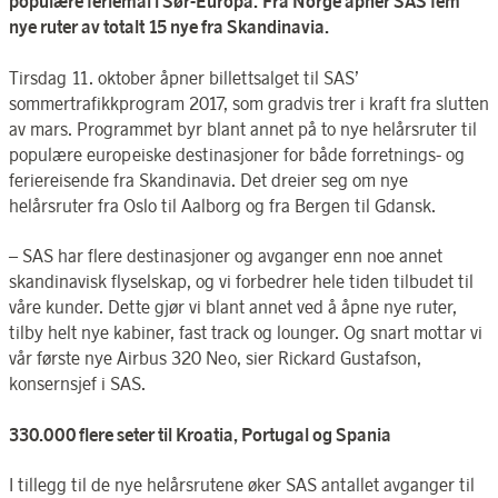
populære feriemål i Sør-Europa.
Fra Norge åpner SAS fem
nye ruter av totalt 15 nye fra Skandinavia.
Tirsdag 11. oktober åpner billettsalget til SAS’
sommertrafikkprogram 2017, som gradvis trer i kraft fra slutten
av mars. Programmet byr blant annet på to nye helårsruter til
populære europeiske destinasjoner for både forretnings- og
feriereisende fra Skandinavia. Det dreier seg om nye
helårsruter fra Oslo til Aalborg og fra Bergen til Gdansk.
– SAS har flere destinasjoner og avganger enn noe annet
skandinavisk flyselskap, og vi forbedrer hele tiden tilbudet til
våre kunder. Dette gjør vi blant annet ved å åpne nye ruter,
tilby helt nye kabiner, fast track og lounger. Og snart mottar vi
vår første nye Airbus 320 Neo, sier Rickard Gustafson,
konsernsjef i SAS.
330.000
flere seter til Kroatia, Portugal og Spania
I tillegg til de nye helårsrutene øker SAS antallet avganger til