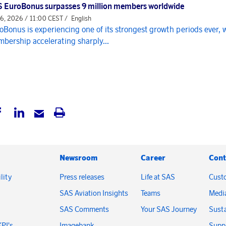
 EuroBonus surpasses 9 million members worldwide
 6, 2026 / 11:00 CEST /
English
oBonus is experiencing one of its strongest growth periods ever, 
bership accelerating sharply...
Newsroom
Career
Cont
lity
Press releases
Life at SAS
Cust
SAS Aviation Insights
Teams
Medi
SAS Comments
Your SAS Journey
Susta
KPI's
Imagebank
Suppl