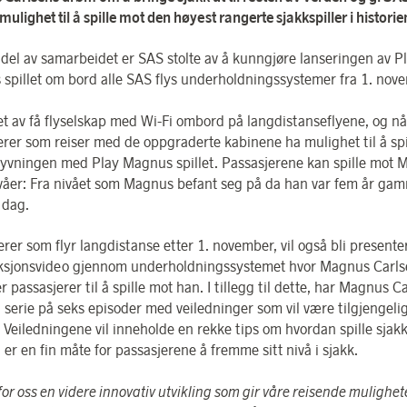
mulighet til å spille mot den høyest rangerte sjakkspiller i historie
del av samarbeidet er SAS stolte av å kunngjøre lanseringen av P
spillet om bord alle SAS flys underholdningssystemer fra 1. nov
et av få flyselskap med Wi-Fi ombord på langdistanseflyene, og nå 
erer som reiser med de oppgraderte kabinene ha mulighet til å spi
lyvningen med Play Magnus spillet. Passasjerene kan spille mot
ivåer: Fra nivået som Magnus befant seg på da han var fem år gam
i dag.
erer som flyr langdistanse etter 1. november, vil også bli present
ksjonsvideo gjennom underholdningssystemet hvor Magnus Carl
r passasjerer til å spille mot han. I tillegg til dette, har Magnus C
n serie på seks episoder med veiledninger som vil være tilgjengeli
 Veiledningene vil inneholde en rekke tips om hvordan spille sjak
er en fin måte for passasjerene å fremme sitt nivå i sjakk.
 for oss en videre innovativ utvikling som gir våre reisende mulighete