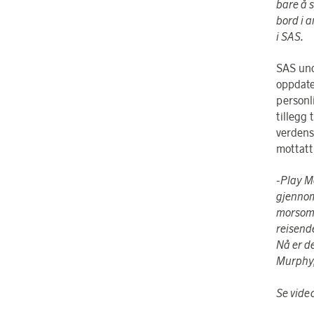
bare å 
bord i a
i SAS.
SAS und
oppdate
personl
tillegg 
verdens
mottatt
-Play M
gjennom
morsomt 
reisende
Nå er de
Murphy,
Se vide