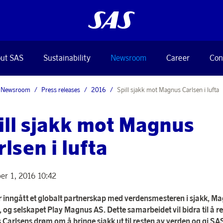
ut SAS
Sustainability
Newsroom
Career
Con
Newsroom
Press releases
2016
Spill sjakk mot Magnus Carlsen i lufta
ill sjakk mot Magnus
lsen i lufta
r 1, 2016 10:42
 inngått et globalt partnerskap med verdensmesteren i sjakk, M
, og selskapet Play Magnus AS. Dette samarbeidet vil bidra til å re
Carlsens drøm om å bringe sjakk ut til resten av verden og gi SA