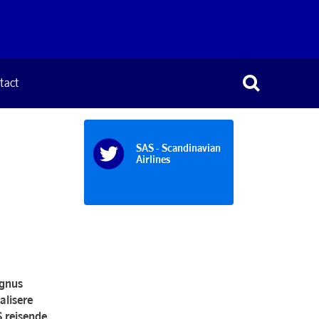
tact
SAS - Scandinavian
Airlines
agnus
alisere
S reisende