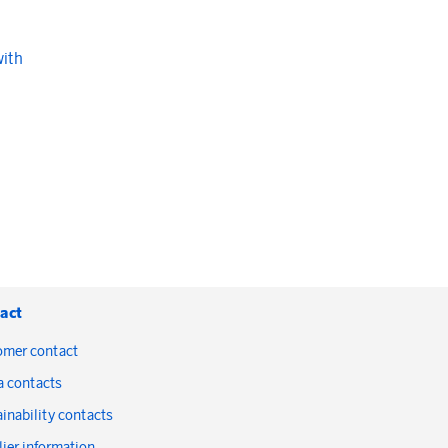
with
act
omer contact
a contacts
inability contacts
ier information