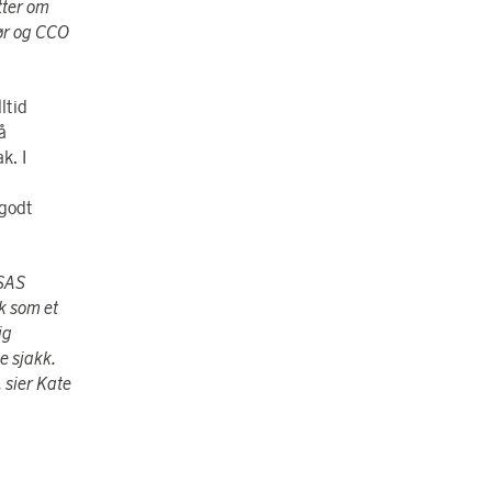
tter om
tør og CCO
ltid
å
k. I
godt
 SAS
k som et
ig
e sjakk.
, sier Kate