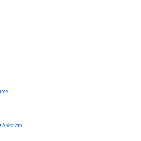
Time
O Anko van