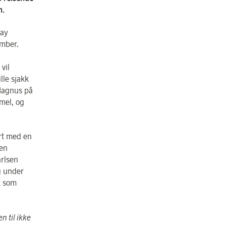
n.
lay
ember.
vil
lle sjakk
 Magnus på
mel, og
ert med en
sen
arlsen
g under
k som
n til ikke