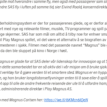
spille mot hverandre i samme fly, men også med passasjerer som si
ndre SAS fly i luften på samme tid, sier Eivind Roald, konserndirek
erholdningssystem er der for passasjerenes glede, og er derfor al
rt med nye og relevante filmer, musikk, TV-programmer og spill p
ige skjermer. SAS har som mål om alltid å tilby noe for enhver sma
til Play Magnus spillet, vil det være et alternativ å se biografien av
mesteren i sjakk. Filmen med det passende navnet “Magnus” ble 
 da den ble sluppet på kino i Norge i høst.
agnus er glade for at SAS deler vår lidenskap for innovasjon og at
 dette samarbeidet tar en så aktiv del i vår misjon om å bruke sjak
verktøy for å gjøre verden til et smartere sted. Magnus er en hypp
, og han bruker langdistanseflyvninger enten til å sove eller å spill
t opp til alle de andre frekvente reisende der ute til å utfordre ham
 administrerende direktør i Play Magnus AS.
o med Magnus Carlsen her:
https://we.tl/6KMcn6IQeN