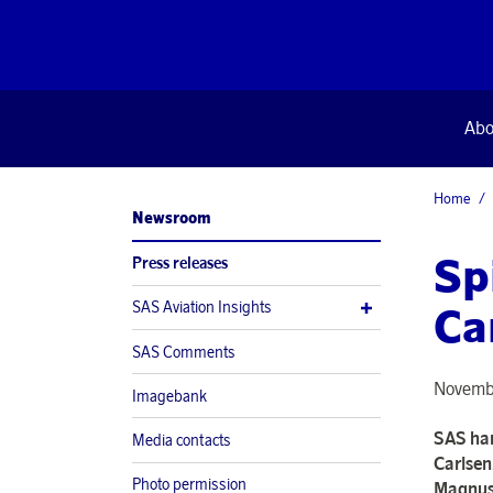
Abo
Home
Newsroom
Sp
Press releases
SAS Aviation Insights
Car
SAS Comments
Novembe
Imagebank
SAS har
Media contacts
Carlsen
Photo permission
Magnus 