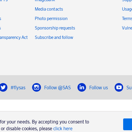
Media contacts
Usage
s
Photo permission
Terms
s
Sponsorship requests
Vulne
ransparency Act
Subscribe and follow
#flysas
Follow @SAS
Follow us
Su
|
Book a trip with SAS
Contacts
SAS Cargo
 for your needs. By accepting you consent to
Usage of cookies
Terms and conditions
 or disable cookies, please
click here