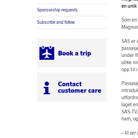
en unik 
Sponsorship requests
Som en 
Subscribe and follow
Magnus 
SAS er 
passasj
Book a trip
under f
ulike n
opp til 
Contact
Passasj
customer care
introdu
utfordre
laget e
SAS-TV.
ham, og 
– Vi ser