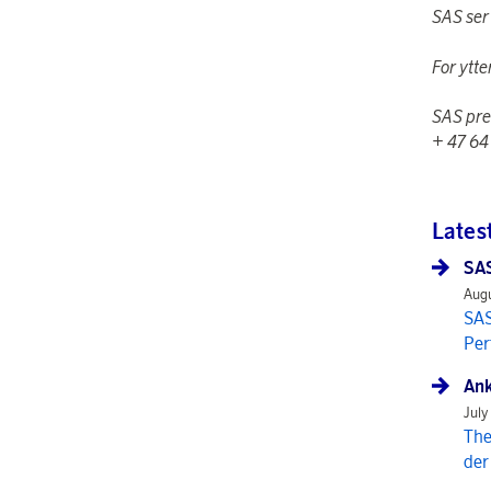
SAS ser
For ytte
SAS pre
+ 47 64
Lates
SAS
Augu
SAS
Per
Ank
July
The
der