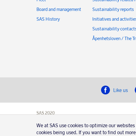
Board and management
Sustainability reports
SAS History
Initiatives and activitie
Sustainability contact
Åpenhetsloven / The T
Like us
SAS 2020
SAS AB, registration number 556606-8499,
We at SAS use cookies to optimize our websites
SE-195 87
Stockholm, Sweden
cookies being used. If you want to find out more