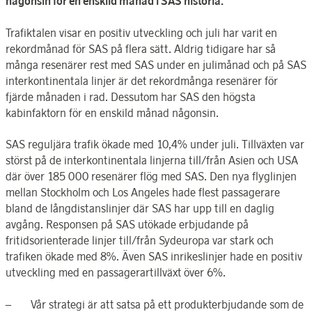
någonsin för en enskild månad i SAS historia.
Trafiktalen visar en positiv utveckling och juli har varit en
rekordmånad för SAS på flera sätt. Aldrig tidigare har så
många resenärer rest med SAS under en julimånad och på SAS
interkontinentala linjer är det rekordmånga resenärer för
fjärde månaden i rad. Dessutom har SAS den högsta
kabinfaktorn för en enskild månad någonsin.
SAS reguljära trafik ökade med 10,4% under juli. Tillväxten var
störst på de interkontinentala linjerna till/från Asien och USA
där över 185 000 resenärer flög med SAS. Den nya flyglinjen
mellan Stockholm och Los Angeles hade flest passagerare
bland de långdistanslinjer där SAS har upp till en daglig
avgång. Responsen på SAS utökade erbjudande på
fritidsorienterade linjer till/från Sydeuropa var stark och
trafiken ökade med 8%. Även SAS inrikeslinjer hade en positiv
utveckling med en passagerartillväxt över 6%.
– Vår strategi är att satsa på ett produkterbjudande som de