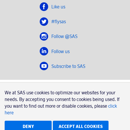
Like us
#flysas
Follow @SAS
Follow us
Subscribe to SAS
SAS 2020
We at SAS use cookies to optimize our websites for your
SAS AB, registration number 556606-8499, SE-195 87
needs. By accepting you consent to cookies being used. If
Stockholm, Sweden
you want to find out more or disable cookies, please
click
here
|
Book a trip with SAS
Contacts
SAS Cargo
Usage of cookies
Terms and conditions
DENY
ACCEPT ALL COOKIES