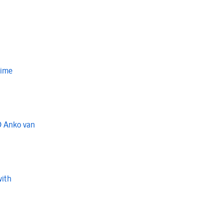
Time
O Anko van
with