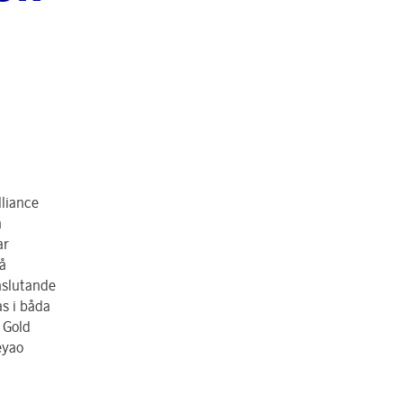
lliance
a
ar
å
anslutande
s i båda
e Gold
eyao