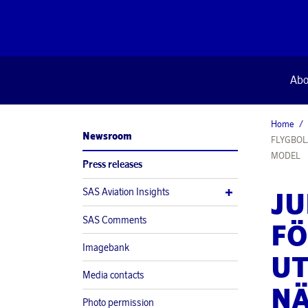
Abo
Home
Newsroom
FLYGBOL
MODEL
Press releases
SAS Aviation Insights
JU
SAS Comments
FÖ
Imagebank
UT
Media contacts
NÄ
Photo permission