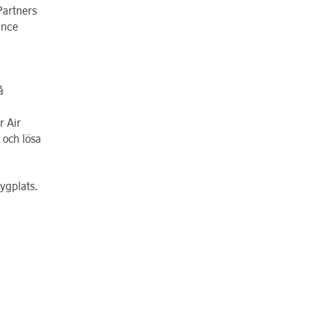
Partners
ance
å
r Air
 och lösa
ygplats.