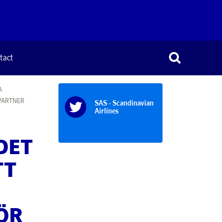
tact
A
PARTNER
SAS - Scandinavian
Airlines
DET
TT
ÖR