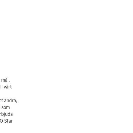
 mål.
ll vårt
et andra,
d som
rbjuda
EO Star