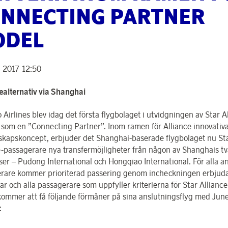
NNECTING PARTNER
ODEL
 2017 12:50
sealternativ via Shanghai
Airlines blev idag det första flygbolaget i utvidgningen av Star A
 som en ”Connecting Partner”. Inom ramen för Alliance innovativ
skapskoncept, erbjuder det Shanghai-baserade flygbolaget nu St
e-passagerare nya transfermöjligheter från någon av Shanghais tv
tser – Pudong International och Hongqiao International. För alla 
rare kommer prioriterad passering genom incheckningen erbjuda
ar och alla passagerare som uppfyller kriterierna för Star Allianc
kommer att få följande förmåner på sina anslutningsflyg med Jun
: