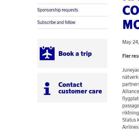
CO
Sponsorship requests
M
Subscribe and follow
May 24,
Book a trip
Fler re
Juneyao 
nätverk
Contact
partner
customer care
Allianc
flygpla
passage
riktning
Status 
Airlines