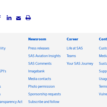
Newsroom
Career
Cont
lity
Press releases
Life at SAS
Cust
SAS Aviation Insights
Teams
Medi
SAS Comments
Your SAS Journey
Susta
KPI's
Imagebank
Suppl
Media contacts
Usage
s
Photo permission
Terms
s
Sponsorship requests
Vulne
ransparency Act
Subscribe and follow