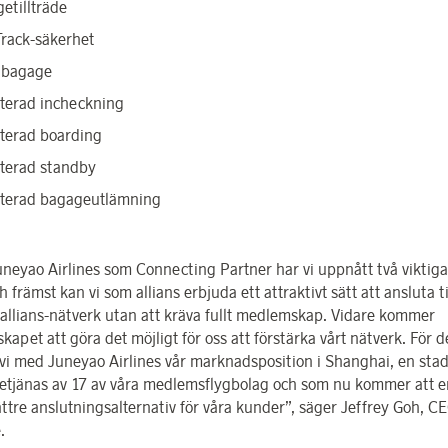
etillträde
Track-säkerhet
 bagage
iterad incheckning
iterad boarding
iterad standby
iterad bagageutlämning
neyao Airlines som Connecting Partner har vi uppnått två viktiga
h främst kan vi som allians erbjuda ett attraktivt sätt att ansluta ti
 allians-nätverk utan att kräva fullt medlemskap. Vidare kommer
kapet att göra det möjligt för oss att förstärka vårt nätverk. För d
 vi med Juneyao Airlines vår marknadsposition i Shanghai, en sta
etjänas av 17 av våra medlemsflygbolag och som nu kommer att e
ttre anslutningsalternativ för våra kunder”, säger Jeffrey Goh, C
.