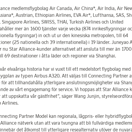
liance medlemsflygbolag Air Canada, Air China*, Air India, Air Ne
siana*, Austrian, Ethiopian Airlines, EVA Air*, Lufthansa, SAS, 
s, Singapore Airlines, SWISS, THAI, Turkish Airlines och United
dahåller mer än 1600 tjänster varje vecka (874 inrikesflygningar o
ionella flygningar) in och ut ur den kinesiska metropolen, till 64
ioner (25 nationella och 39 internationella) i 19 länder. Juneyao A
 nu Star Alliance-kunder alternativet att ansluta till mer än 1700 
ill 69 destinationer i åtta läder och regioner via Shanghai.
år elvaåriga historia har vi vuxit till ett medelstort flygbolag med
flygplan av typen Airbus A320. Att väljas till Connecting Partner a
 för att tillhandahålla ytterligare anslutningsmöjligheter via Shan
nde av vårt engagemang för service. Vi hoppas att Star Alliance 
att uppskatta vår gästfrihet”, säger Wang Junjin, styrelseordför
 Airlines.
necting Partner Model kan regionala, lågpris- eller hybridflygbo
r Alliance nätverk utan att vara tvungna att bli fullvärdiga medlem
innebär det åtkomst till ytterligare resealternativ utöver de nuv