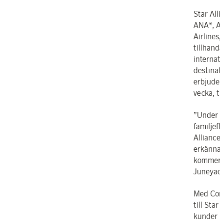
Star Al
ANA*, A
Airline
tillhan
internat
destinat
erbjuder
vecka, t
”Under v
familje
Alliance
erkänna
kommer 
Juneyao
Med Con
till Sta
kunder 