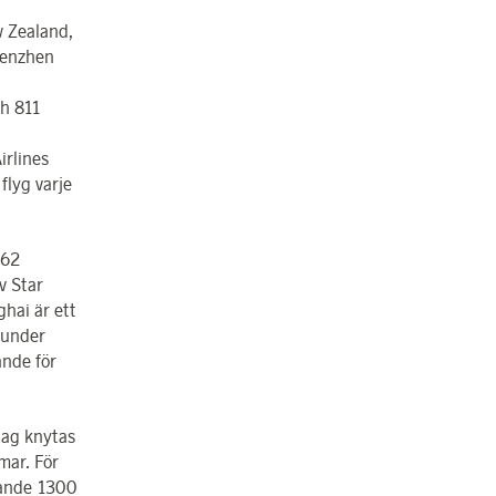
w Zealand,
Shenzhen
ch 811
irlines
flyg varje
 62
v Star
ghai är ett
kunder
ande för
lag knytas
mar. För
arande 1300