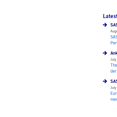
Lates
SAS
Augu
SAS
Per
Ank
July
The
der
SAS
July
Eur
mem