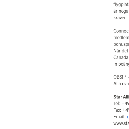
flygpla
är noga
kräver.
Connect
medlems
bonusp
När det
Canada,
in poän
OBS! * 
Alla öv
Star Al
Tel: +4
Fax: +4
Email:
www.sta