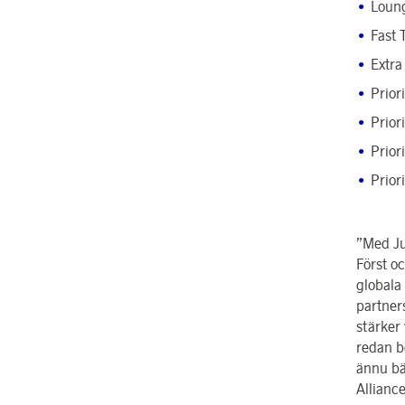
Loung
Fast 
Extra
Prior
Prior
Prior
Prior
”Med Ju
Först oc
globala
partners
stärker
redan b
ännu bä
Alliance