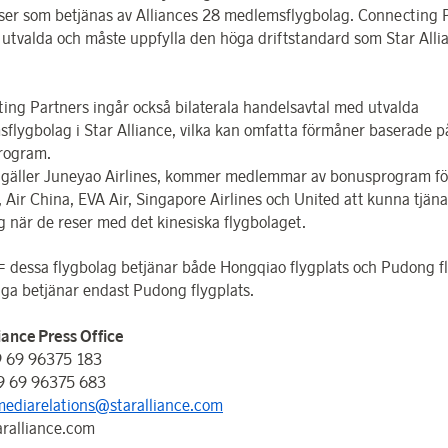
tser som betjänas av Alliances 28 medlemsflygbolag. Connecting 
 utvalda och måste uppfylla den höga driftstandard som Star Alli
ing Partners ingår också bilaterala handelsavtal med utvalda
flygbolag i Star Alliance, vilka kan omfatta förmåner baserade p
rogram.
 gäller Juneyao Airlines, kommer medlemmar av bonusprogram fö
 Air China, EVA Air, Singapore Airlines och United att kunna tjäna
g när de reser med det kinesiska flygbolaget.
= dessa flygbolag betjänar både Hongqiao flygplats och Pudong fl
riga betjänar endast Pudong flygplats.
liance Press Office
9 69 96375 183
9 69 96375 683
mediarelations@staralliance.com
ralliance.com