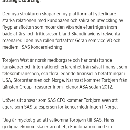
Strategic sourcing.
Den nya strukturen skapar en ny plattform att ytterligare
stärka relationen med kundbasen och säkra en utveckling av
flygplansflottan som möter den växande efterfrågan inom
både affärs- och fritidsresor bland Skandinaviens frekventa
resenärer. I den nya rollen fortsätter Göran som vice VD och
medlem i SAS koncernledning.
Torbjørn Wist är norsk medborgare och har omfattande
kunskaper och internationell erfarenhet från såväl finans-, som
telekombranschen, och flera ledande finansiella befattningar i
USA, Storbritannien och Norge. Närmast kommer Torbjørn från
tjänsten Group Treasurer inom Telenor ASA sedan 2012.
Utöver sitt ansvar som SAS CFO kommer Torbjørn även att
agera som SAS talesperson för koncernledningen i Norge.
“Jag är mycket glad att välkomna Torbjørn till SAS. Hans
gedigna ekonomiska erfarenhet, i kombination med sin