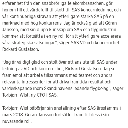
erfarenhet från den snabbrörliga telekombranschen, gör
honom till ett värdefullt tillskott till SAS koncernledning, och
vår kontinuerliga strävan att ytterligare stärka SAS på en
marknad med hög konkurrens. Jag är också glad att Göran
Jansson, med sin djupa kunskap om SAS och flygindustrin
kommer att fortsätta i en ny roll för att ytterligare accelerera
våra strategiska satsningar”, säger SAS VD och koncernchef
Rickard Gustafson.
“Jag är väldigt glad och stolt över att ansluta till SAS under
ledning av VD och koncernchef, Rickard Gustafson. Jag ser
fram emot att arbeta tillsammans med teamet och andra
relevanta intressenter för att driva framtida resultat och
värdeskapande inom Skandinaviens ledande flygbolag”, säger
Torbjørn Wist, ny CFO i SAS.
Torbjørn Wist påbörjar sin anställning efter SAS årsstämma i
mars 2018. Göran Jansson fortsätter fram till dess i sin
nuvarande roll.