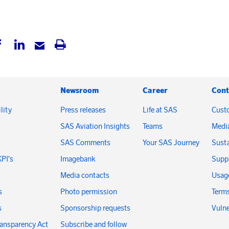
Newsroom
Career
Cont
lity
Press releases
Life at SAS
Cust
SAS Aviation Insights
Teams
Medi
SAS Comments
Your SAS Journey
Susta
KPI's
Imagebank
Suppl
Media contacts
Usage
s
Photo permission
Terms
s
Sponsorship requests
Vulne
ransparency Act
Subscribe and follow