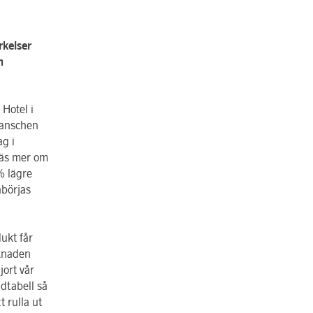
rkelser
h
Hotel i
ranschen
ag i
Läs mer om
% lägre
åbörjas
ukt får
rknaden
jort vår
idtabell så
 rulla ut