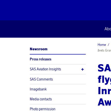
Abo
Home
Newsroom
årets Gra
Press releases
SA
SAS Aviation Insights
fl
SAS Comments
In
Imagebank
Aw
Media contacts
Photo permission