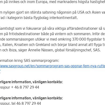
en på inrikes och inom Europa, med marknadens högsta hastighet
m nyligen gjort sin största satsning någonsin på USA och Asien v
ad i kategorin bästa flygbolag interkontinentalt.
digt som vi fokuserar på våra viktiga affärsdestinationer så sa
ven på fritidsdestinationer både på vintern och sommaren. Inför d
e sommarsäsongen utökar vi med omkring 370 000 flygstolar ti
 Italien, Kroatien och Grekland och börjar bland annat att flyga ti
n och Ibiza, säger Annelie Nässen, global försäljningschef, SAS.
ormation kring SAS sommarprogram:
/www.sasgroup.net/en/sommarprogram-sas-oppnar-fem-nya-rutte
/
erligare information, vänligen kontakta:
ssjour + 46 8 797 29 44
erligare information, vänligen kontakta:
ssjour, tel 46 8 797 29 44