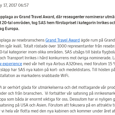
y 17, 2017 06:57
 upplaga av Grand Travel Award, där reseagenter nominerar utmä
t 20-tal områden, tog SAS hem förstapriset i kategorin Inrikes oc
lag Europa.
pplaga av resebranschens
Grand Travel Award
ägde rum på Grand 
lm igår kväll. Totalt röstade över 1000 representanter från reseb
0-tal kategorier inom olika områden. SAS utsågs till bästa flygbol
och Transport Inrikes i hård konkurrens mot övriga nominerade. 
w experience
med vår helt nya Airbus A320neo, med förutom 15 
tsläpp har SAS nya kabin på kort- och medeldistans. Till hösten p
stallation av markadens snabbaste WiFi.
 oerhört glada för utmärkelserna och det mottagande vår prod
nder och från branschen. Vi fortsätter vår satsning på inrikesma
opa som båda är enormt viktiga för oss. Dessutom har vi nyligen g
 satsning på USA och Asien. Förutom att fokusera på en attraktiv t
r vi hela vår flotta med den nya kabinen och kommer under året att