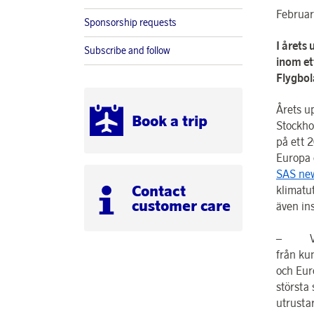
Februar
Sponsorship requests
I årets
Subscribe and follow
inom et
Flygbo
Årets u
Book a trip
Stockho
på ett 2
Europa 
SAS ne
Contact
klimatu
customer care
även in
– Vi är
från ku
och Eur
största
utrusta