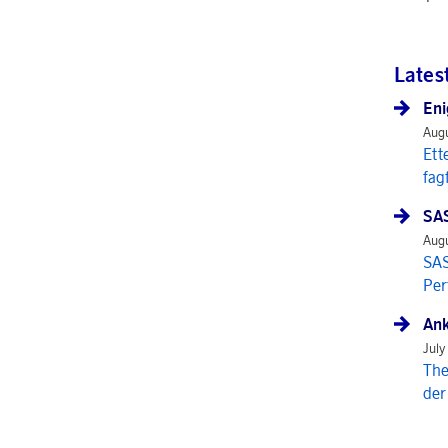
Lates
Eni
Augu
Ett
fag
SAS
Augu
SAS
Per
Ank
July
The
der