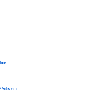
Time
O Anko van