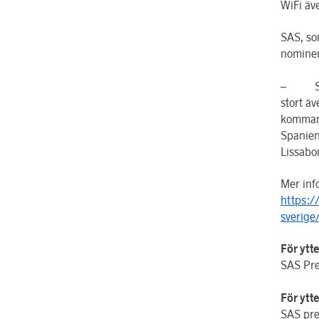
WiFi äv
SAS, so
nominer
– Samti
stort ä
kommand
Spanien,
Lissabo
Mer inf
https:/
sverige
För ytt
SAS Pre
För ytt
SAS pre