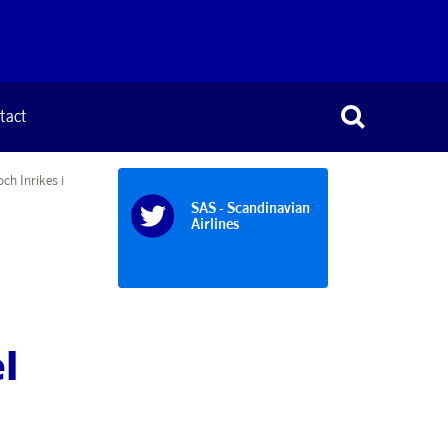
tact
och Inrikes i
SAS - Scandinavian
Airlines
l