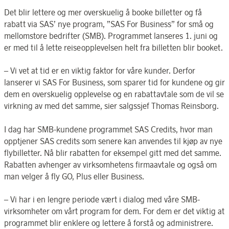
Det blir lettere og mer overskuelig å booke billetter og få
rabatt via SAS’ nye program, ”SAS For Business” for små og
mellomstore bedrifter (SMB). Programmet lanseres 1. juni og
er med til å lette reiseopplevelsen helt fra billetten blir booket.
– Vi vet at tid er en viktig faktor for våre kunder. Derfor
lanserer vi SAS For Business, som sparer tid for kundene og gir
dem en overskuelig opplevelse og en rabattavtale som de vil se
virkning av med det samme, sier salgssjef Thomas Reinsborg.
I dag har SMB-kundene programmet SAS Credits, hvor man
opptjener SAS credits som senere kan anvendes til kjøp av nye
flybilletter. Nå blir rabatten for eksempel gitt med det samme.
Rabatten avhenger av virksomhetens firmaavtale og også om
man velger å fly GO, Plus eller Business.
– Vi har i en lengre periode vært i dialog med våre SMB-
virksomheter om vårt program for dem. For dem er det viktig at
programmet blir enklere og lettere å forstå og administrere.