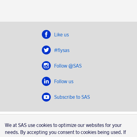
Like us
#flysas
Follow @SAS
Follow us
Subscribe to SAS
SAS 2020
We at SAS use cookies to optimize our websites for your
SAS AB, registration number 556606-8499, SE-195 87
needs. By accepting you consent to cookies being used. If
Stockholm, Sweden