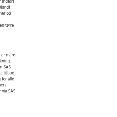
 indført
Blandt
iner og
en tørre
er er mere
kning.
en SAS
te tilbud
 for alle
mers
r via SAS