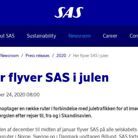
ut SAS
Sustainability
Newsroom
Career
Con
Newsroom
Press releases
2020
Her flyver SAS i julen
r flyver SAS i julen
er 24, 2020 08:00
optager en række ruter i forbindelse med juletrafikken for at 
rgslen efter rejser til, fra og i Skandinavien.
ten af december til midten af januar flyver SAS på alle selskabets
gsruter i Norge, Sverige og i Danmark undtagen Billund. SAS fort