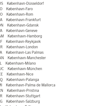
S København-Düsseldorf
O København-Faro
CO København-Rom
A København-Frankfurt
DN København-Gdansk
A København-Geneve
AM København-Hamborg
F København-Reykjavik
HR København-London
A København-Las Palmas
N København-Manchester
L København-Milano
UC København-München
E København-Nice
Q København-Palanga
I København-Palma de Mallorca
N København-Pristina
R København-Stuttgart
G København-Salzburg