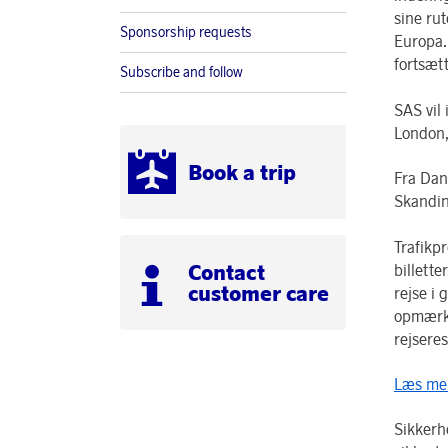
sine ru
Sponsorship requests
Europa.
fortsæt
Subscribe and follow
SAS vil 
London,
Book a trip
Fra Danm
Skandin
Trafikpr
Contact
billett
customer care
rejse i 
opmærks
rejseres
Læs mer
Sikkerh