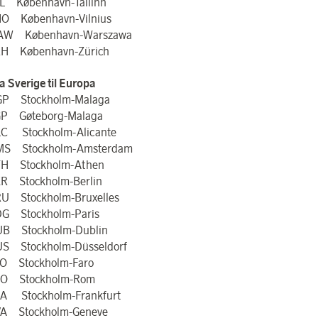
L København-Tallinn
O København-Vilnius
AW København-Warszawa
H København-Zürich
a Sverige til Europa
P Stockholm-Malaga
P Gøteborg-Malaga
C Stockholm-Alicante
S Stockholm-Amsterdam
H Stockholm-Athen
R Stockholm-Berlin
U Stockholm-Bruxelles
G Stockholm-Paris
B Stockholm-Dublin
S Stockholm-Düsseldorf
O Stockholm-Faro
O Stockholm-Rom
A Stockholm-Frankfurt
A Stockholm-Geneve