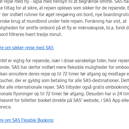
 at rejse med fly - også med hensyn til at begrænse smitte. SAS har
 tiltag for at sikre, at rejsen opleves som sikker for de rejsende. 
r der indført rutiner for øget rengøring om bord, nye boardingrut
oriske brug af mundbind under hele rejsen. Forskning har vist, at
ligheden for smitte ombord på et fly er mikroskopisk, bl.a. fordi d
ord filtreres hvert tredje minut.
e om sikker rejse med SAS
litet er vigtig for rejsende, især i disse vanskelige tider, hvor rejs
ende. SAS har derfor indført mere fleksible muligheder for omboo
kan annullere deres rejse op til 72 timer før afgang og modtage 
oucher, der er gyldig som betaling for alle SAS-destinationer. Det
or alle internationale rejser. SAS tilbyder også gratis ombookning
ionale flyvninger op til 72 timer før afgang. Desuden har vi 24 ti
lsesret for billetter booket direkte på SAS’ website, i SAS App elle
rvice.
e om SAS Flexible Booking