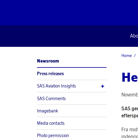
Abo
Home
Newsroom
He
Press releases
SAS Aviation Insights
Novemb
SAS Comments
SAS gen
Imagebank
efterspø
Media contacts
Fra mid
Photo permission
indenri