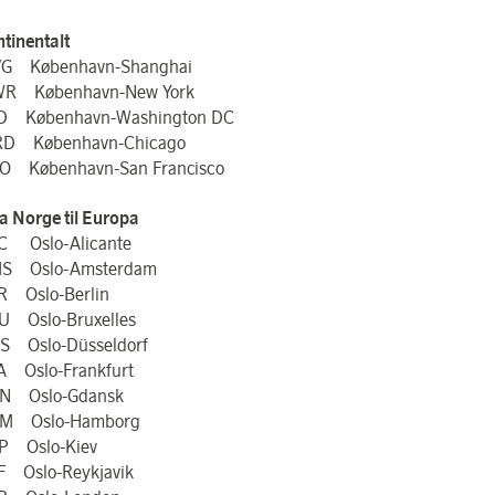
ntinentalt
G København-Shanghai
R København-New York
D København-Washington DC
D København-Chicago
O København-San Francisco
ra Norge til Europa
C Oslo-Alicante
S Oslo-Amsterdam
R Oslo-Berlin
U Oslo-Bruxelles
S Oslo-Düsseldorf
A Oslo-Frankfurt
N Oslo-Gdansk
AM Oslo-Hamborg
P Oslo-Kiev
F Oslo-Reykjavik