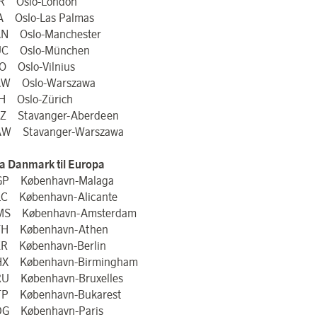
R Oslo-London
A Oslo-Las Palmas
N Oslo-Manchester
UC Oslo-München
O Oslo-Vilnius
W Oslo-Warszawa
H Oslo-Zürich
Z Stavanger-Aberdeen
W Stavanger-Warszawa
ra Danmark til Europa
P København-Malaga
C København-Alicante
MS København-Amsterdam
H København-Athen
R København-Berlin
X København-Birmingham
U København-Bruxelles
P København-Bukarest
G København-Paris