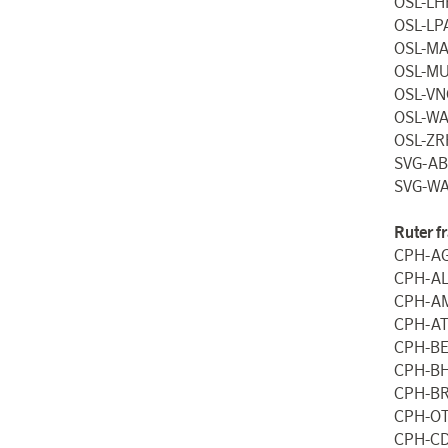
OSL-LH
OSL-LP
OSL-MA
OSL-M
OSL-VN
OSL-WA
OSL-ZR
SVG-AB
SVG-WA
Ruter f
CPH-AG
CPH-AL
CPH-A
CPH-AT
CPH-BE
CPH-BH
CPH-BR
CPH-OT
CPH-CD