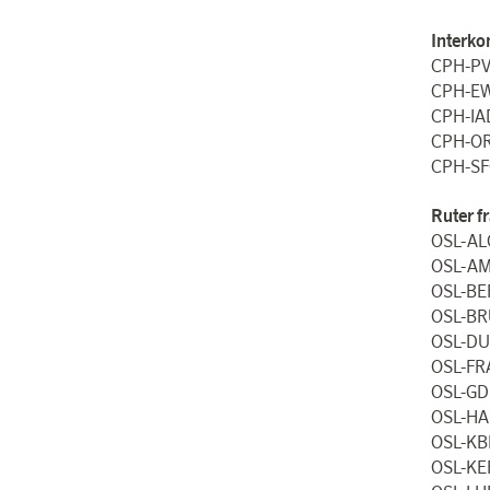
Interko
CPH-PV
CPH-EW
CPH-IA
CPH-OR
CPH-SF
Ruter f
OSL-AL
OSL-AM
OSL-BE
OSL-BR
OSL-DU
OSL-FR
OSL-GD
OSL-H
OSL-KB
OSL-KE