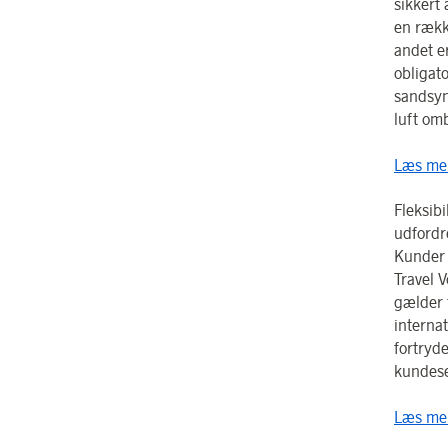
sikkert
en række
andet e
obligat
sandsyn
luft omb
Læs mer
Fleksibi
udfordr
Kunder 
Travel V
gælder f
internat
fortryde
kundese
Læs mer