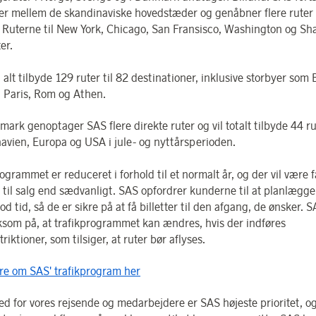
ter mellem de skandinaviske hovedstæder og genåbner flere ruter 
 Ruterne til New York, Chicago, San Fransisco, Washington og Sh
ter.
i alt tilbyde 129 ruter til 82 destinationer, inklusive storbyer som 
 Paris, Rom og Athen.
ark genoptager SAS flere direkte ruter og vil totalt tilbyde 44 rut
avien, Europa og USA i jule- og nyttårsperioden.
ogrammet er reduceret i forhold til et normalt år, og der vil være 
er til salg end sædvanligt. SAS opfordrer kunderne til at planlægg
god tid, så de er sikre på at få billetter til den afgang, de ønsker. 
om på, at trafikprogrammet kan ændres, hvis der indføres
triktioner, som tilsiger, at ruter bør aflyses.
e om SAS' trafikprogram her
ed for vores rejsende og medarbejdere er SAS højeste prioritet, og