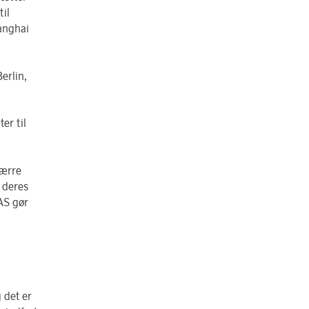
til
anghai
Berlin,
er til
færre
e deres
SAS gør
 det er