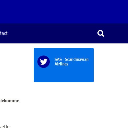
tact
SAS - Scandinavian
Airlines
imødekomme
sætter