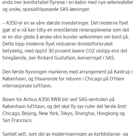
enda mer komfortabel flyreise i en kabin med nye setemodeller
og unike, spesialtilpassede SAS-løsninger.
– A350 er en av våre største investeringer. Det moderne flyet
gjør at vi nå kan tilby en enestående reiseopplevelse som det
er en stor glede å ønske våre kunder velkommen om bord på.
Dette topp moderne flyet reduserer drivstofforbruket
betydelig, med opptil 30 prosent lavere CO2 utslipp enn det
foregående, sier Rickard Gustafson, konsernsjef i SAS.
Den første flyvningen markeres med arrangement på Kastrup i
København, og tilsvarende for returen i Chicago på O’Hare
internasjonale lufthavn.
Basen for Airbus A350 XWB blir ved SAS-sentralen på
København lufthavn, og det skal fly syv ruter det første året:
Chicago, Beijing, New York, Tokyo, Shanghai, Hongkong og
San Francisco.
Samlet sett, som del av moderniseringen av kortdistanse- og