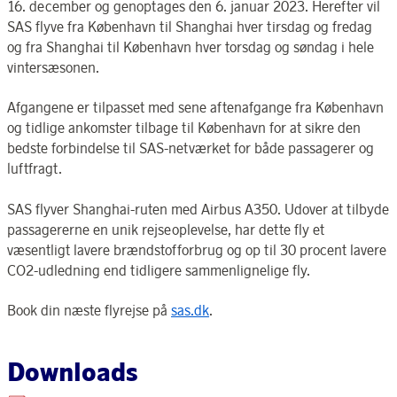
16. december og genoptages den 6. januar 2023. Herefter vil
SAS flyve fra København til Shanghai hver tirsdag og fredag
og fra Shanghai til K
ø
benhavn hver torsdag og s
ø
ndag i hele
vinters
æ
sonen.
Afgangene er tilpasset med sene aftenafgange fra København
og tidlige ankomster tilbage til København for at sikre den
bedste forbindelse til SAS-netværket for både passagerer og
luftfragt.
SAS flyver Shanghai-ruten med Airbus A350. Udover at tilbyde
passagererne en unik rejseoplevelse, har dette fly et
væsentligt lavere brændstofforbrug og op til 30 procent lavere
CO2-udledning end tidligere sammenlignelige fly.
Book din næste flyrejse på
sas.dk
.
Downloads