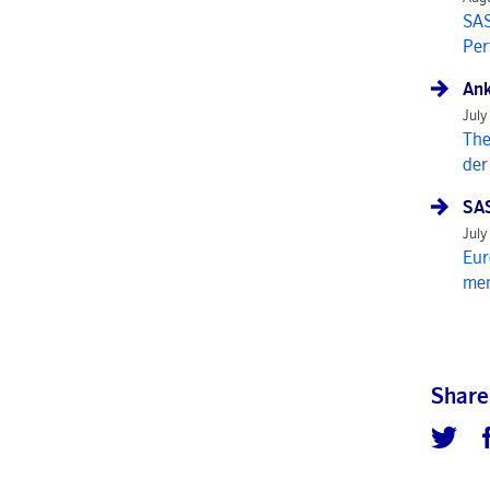
SAS
Per
Ank
July
The
der
SAS
July
Eur
mem
Share