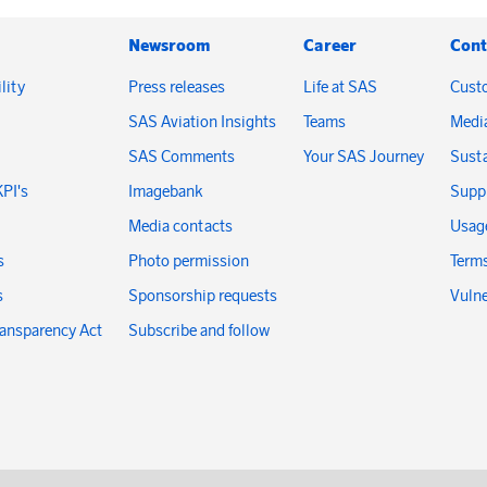
Newsroom
Career
Cont
lity
Press releases
Life at SAS
Cust
SAS Aviation Insights
Teams
Medi
SAS Comments
Your SAS Journey
Susta
KPI's
Imagebank
Suppl
Media contacts
Usage
s
Photo permission
Terms
s
Sponsorship requests
Vulne
ransparency Act
Subscribe and follow