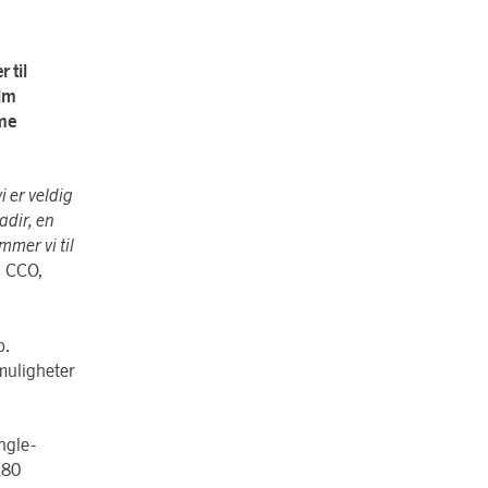
 til
olm
mme
i er veldig
adir, en
mmer vi til
& CCO,
p.
muligheter
ngle-
180