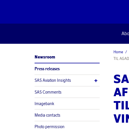
Abo
Home
Newsroom
TIL AGA
Press releases
SA
SAS Aviation Insights
AF
SAS Comments
TI
Imagebank
VI
Media contacts
Photo permission