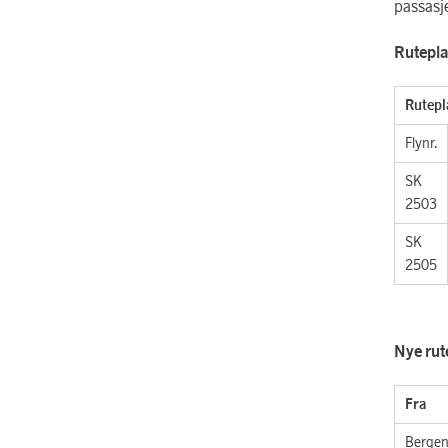
passasj
Rutepla
Rutepl
Flynr.
SK
2503
SK
2505
Nye rute
Fra
Berge