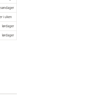
søndager
er i uken
lørdager
lørdager