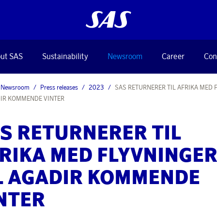
ut SAS
Sustainability
Newsroom
Career
Con
Newsroom
Press releases
2023
SAS RETURNERER TIL AFRIKA MED 
DIR KOMMENDE VINTER
S RETURNERER TIL
RIKA MED FLYVNINGE
L AGADIR KOMMENDE
NTER