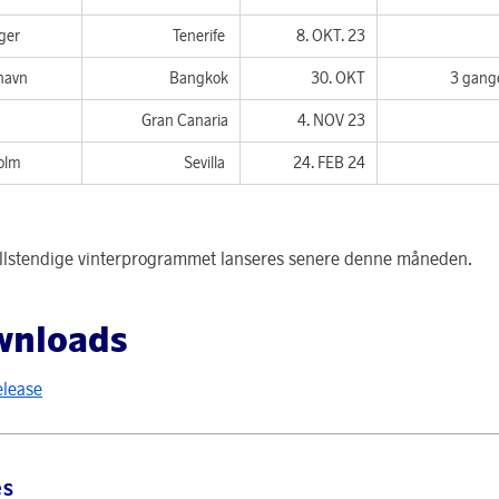
ger
Tenerife
8. OKT. 23
havn
Bangkok
30. OKT
3 gang
n
Gran Canaria
4. NOV 23
holm
Sevilla
24. FEB 24
ullstendige vinterprogrammet lanseres senere denne måneden.
wnloads
elease
es