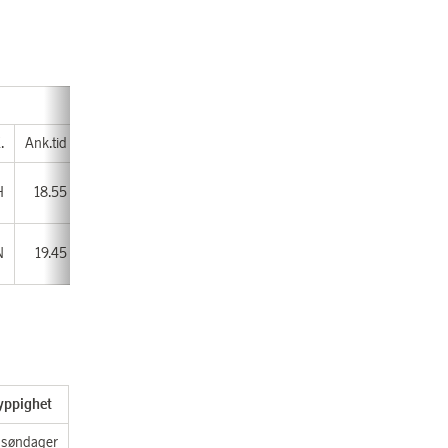
.
Ank.tid
H
18.55
N
19.45
yppighet
søndager