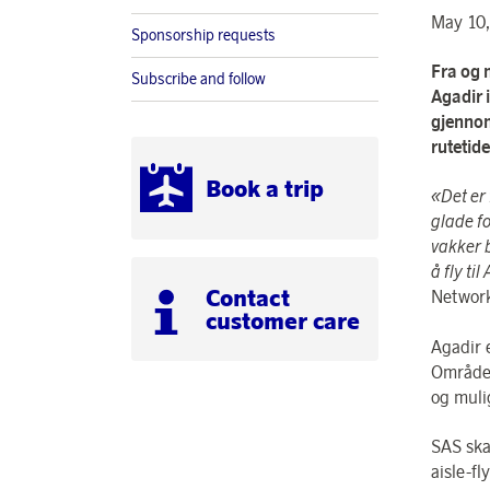
May 10,
Sponsorship requests
Fra og 
Subscribe and follow
Agadir 
gjennom
rutetid
Book a trip
«Det er 
glade f
vakker 
å fly ti
Contact
Networ
customer care
Agadir 
Området
og muli
SAS ska
aisle-fl