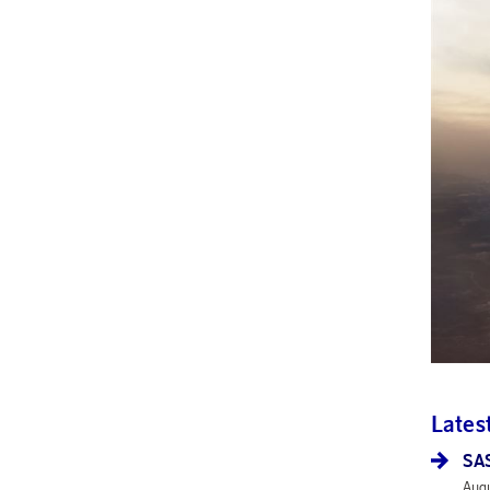
Lates
SAS
Augu