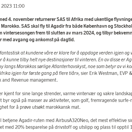
 2023 11:00
med 4. november returnerer SAS til Afrika med ukentlige flyvninger
i Marokko. SAS skal fly til Agadir fra både København og Stockh
 vintersesongen frem til slutten av mars 2024, og tilbyr bekve
er med avgang og ankomst på dagtid.
fantastisk at kundene våre er klare for å oppdage verden igjen og v
or
å kunne tilby helt nye destinasjoner til vinteren. En av disse er Ag
by langs Marokkos sørlige Atlanterhavskyst, noe som betyr av vi ko
l Afrika igjen for første gang på flere tiår»,
sier Erik Westman, EVP 
k and Revenue management.
er kjent for sine lange strender, varme vintervær og vakre landska
 byr også på masser av aktiviteter, som golf, fremragende surfe-
ghet for å prøve utsøkt marokkansk mat.
l betjene Agadir-ruten med AirbusA320Neo, det mest effektive si
yet med 20% besparelse på drivstoff og utslipp og plass til opptil 