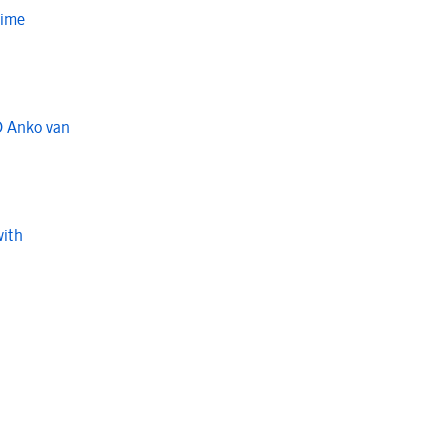
Time
O Anko van
with