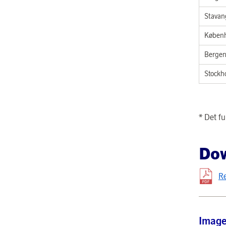
Stavan
Køben
Berge
Stock
* Det f
Do
R
Imag