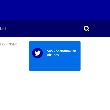
tact
FLYVNINGER
SAS - Scandinavian
Airlines
R