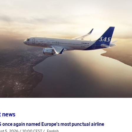
t news
 once again named Europe's most punctual airline
st 5, 2026 / 10:00 CEST /
English