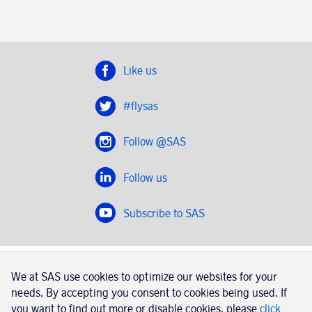
Like us
#flysas
Follow @SAS
Follow us
Subscribe to SAS
SAS 2020
We at SAS use cookies to optimize our websites for your
SAS AB, registration number 556606-8499, SE-195 87
needs. By accepting you consent to cookies being used. If
Stockholm, Sweden
you want to find out more or disable cookies, please
click