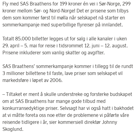
Fly med SAS Braathens for 199 kroner én vei i Sør-Norge, 299
kroner mellom Sør- og Nord-Norge! Det er prisene som tilbys
dem som kommer først til mølla når selskapet nå starter en
sommerkampanje med superbillige flyreiser på innlandet.
Totalt 85.000 billetter legges ut for salg i alle kanaler i uken
29. april – 5. mai for reise i tidsrommet 12. juni – 12. august.
Prisene inkluderer som vanlig skatter og avgifter.
SAS Braathens’ sommerkampanje kommer i tillegg til de rundt
3 millioner billettene til faste, lave priser som selskapet vil
markedsføre i løpet av 2006.
– Tiltaket er ment å skulle understreke og forsterke budskapet
om at SAS Braathens har mange gode tilbud med
konkurransedyktige priser. Selvsagt har vi også hatt i bakhodet
at vi måtte foreta oss noe etter de problemene vi påførte våre
reisende tidligere i år, sier kommersiell direktør Johnny
Skoglund.