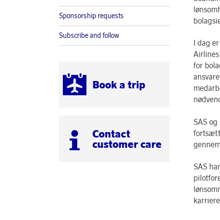
lønsomh
Sponsorship requests
bolagsi
Subscribe and follow
I dag e
Airline
for bola
ansvaret
Book a trip
medarbe
nødvend
SAS og 
Contact
fortsæt
customer care
gennemf
SAS har
pilotfo
lønsomm
karrier