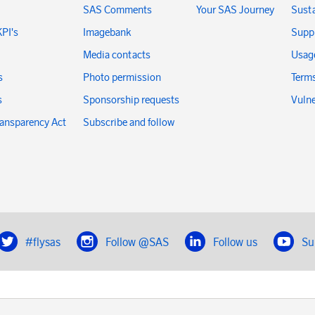
SAS Comments
Your SAS Journey
Susta
KPI's
Imagebank
Suppl
Media contacts
Usage
s
Photo permission
Terms
s
Sponsorship requests
Vulne
ransparency Act
Subscribe and follow
#flysas
Follow @SAS
Follow us
Su
|
Book a trip with SAS
Contacts
SAS Cargo