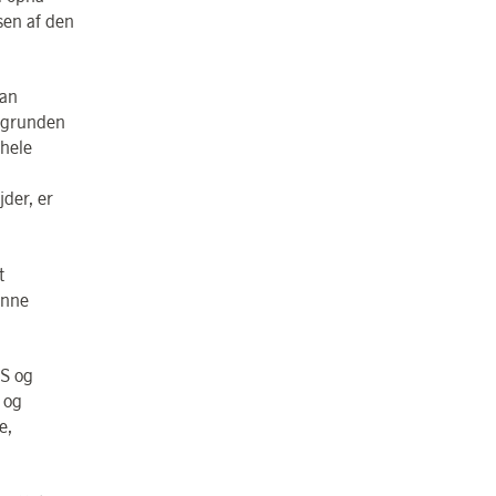
sen af den
ian
aggrunden
 hele
der, er
t
unne
AS og
 og
e,