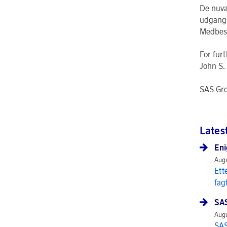
De nuvæ
udgangs
Medbest
For fur
John S.
SAS Gr
Lates
Eni
Augu
Ett
fag
SAS
Augu
SAS