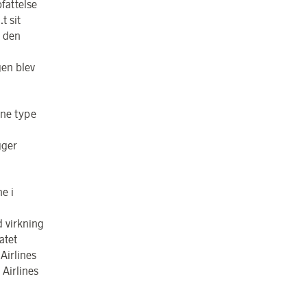
fattelse
t sit
. den
en blev
nne type
gger
e i
 virkning
atet
Airlines
Airlines