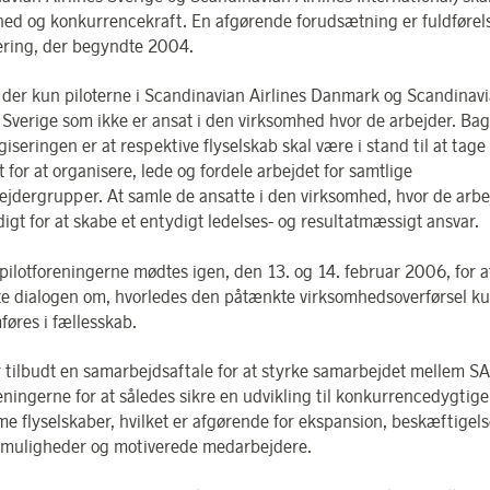
ed og konkurrencekraft. En afgørende forudsætning er fuldførel
ering, der begyndte 2004.
r der kun piloterne i Scandinavian Airlines Danmark og Scandinav
s Sverige som ikke er ansat i den virksomhed hvor de arbejder. B
giseringen er at respektive flyselskab skal være i stand til at tage
 for at organisere, lede og fordele arbejdet for samtlige
jdergrupper. At samle de ansatte i den virksomhed, hvor de arbej
igt for at skabe et entydigt ledelses- og resultatmæssigt ansvar.
pilotforeningerne mødtes igen, den 13. og 14. februar 2006, for a
te dialogen om, hvorledes den påtænkte virksomhedsoverførsel k
øres i fællesskab.
 tilbudt en samarbejdsaftale for at styrke samarbejdet mellem S
reningerne for at således sikre en udvikling til konkurrencedygtige
e flyselskaber, hvilket er afgørende for ekspansion, beskæftigels
emuligheder og motiverede medarbejdere.