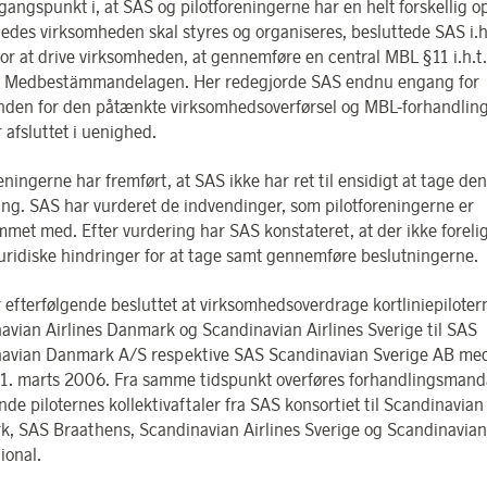
angspunkt i, at SAS og pilotforeningerne har en helt forskellig op
ledes virksomheden skal styres og organiseres, besluttede SAS i.h.
for at drive virksomheden, at gennemføre en central MBL §11 i.h.t
e Medbestämmandelagen. Her redegjorde SAS endnu engang for
den for den påtænkte virksomhedsoverførsel og MBL-forhandling
 afsluttet i uenighed.
eningerne har fremført, at SAS ikke har ret til ensidigt at tage de
ing. SAS har vurderet de indvendinger, som pilotforeningerne er
met med. Efter vurdering har SAS konstateret, at der ikke foreli
uridiske hindringer for at tage samt gennemføre beslutningerne.
 efterfølgende besluttet at virksomhedsoverdrage kortliniepilotern
avian Airlines Danmark og Scandinavian Airlines Sverige til SAS
avian Danmark A/S respektive SAS Scandinavian Sverige AB med
 1. marts 2006. Fra samme tidspunkt overføres forhandlingsmand
de piloternes kollektivaftaler fra SAS konsortiet til Scandinavian 
, SAS Braathens, Scandinavian Airlines Sverige og Scandinavian 
ional.