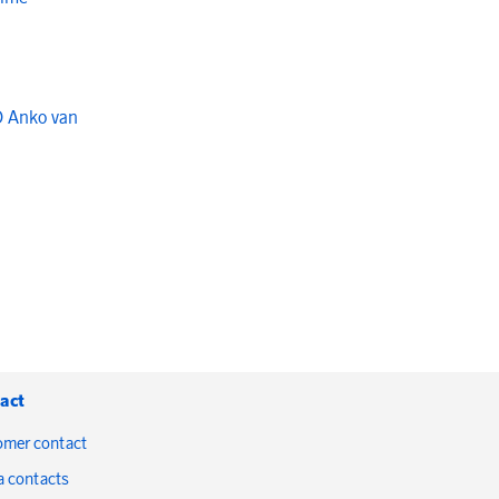
O Anko van
act
omer contact
a contacts