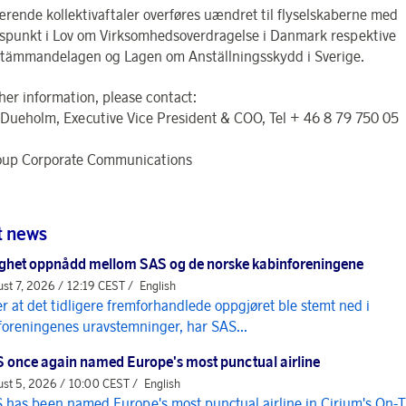
rende kollektivaftaler overføres uændret til flyselskaberne med
punkt i Lov om Virksomhedsoverdragelse i Danmark respektive
ämmandelagen og Lagen om Anställningsskydd i Sverige.
ther information, please contact:
 Dueholm, Executive Vice President & COO, Tel + 46 8 79 750 05
oup Corporate Communications
t news
ghet oppnådd mellom SAS og de norske kabinforeningene
st 7, 2026 / 12:19 CEST /
English
er at det tidligere fremforhandlede oppgjøret ble stemt ned i
foreningenes uravstemninger, har SAS...
 once again named Europe's most punctual airline
st 5, 2026 / 10:00 CEST /
English
 has been named Europe's most punctual airline in Cirium's On-