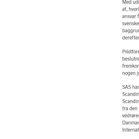
Med udg
af, hvor
ansvar 
svensk
baggrun
derefter
Pilotfor
beslutn
fremkom
nogen j
SAS har
Scandin
Scandin
fra den
vedrøren
Danmark
Internat