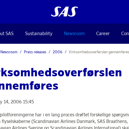
ut SAS
Sustainability
Newsroom
Career
Con
Newsroom
Press releases
2006
Virksomhedsoverførslen gennemføre
rksomhedsoverførslen
nnemføres
y 14, 2006 15:45
pilotforeningerne har i en lang proces drøftet forskellige spørgs
 flyselskaberne (Scandinavian Airlines Danmark, SAS Braathens,
avian Airlines Sverige og Scandinavian Airlines International) ska