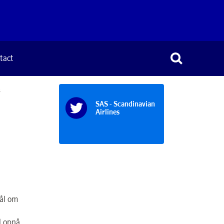
tact
s
SAS - Scandinavian
Airlines
mål om
l opnå