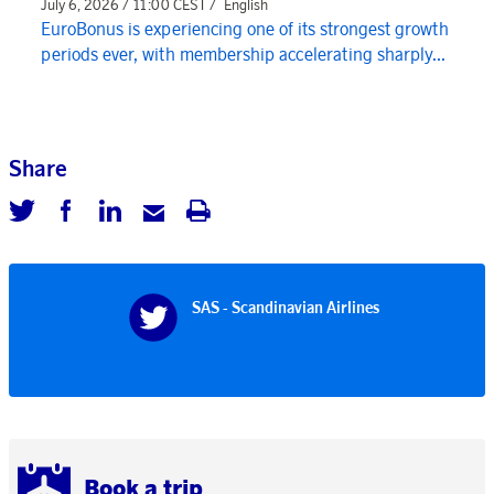
July 6, 2026 / 11:00 CEST /
English
EuroBonus is experiencing one of its strongest growth
periods ever, with membership accelerating sharply...
Share
SAS - Scandinavian Airlines
Book a trip