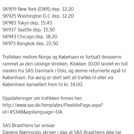
SK909 New York (EWR) dep. 12.20
SK925 Washington D.C dep. 12.20
SK983 Tokyo dep. 15.45
SK937 Seattle dep. 15.50
SK943 Chicago dep. 18.20
SK973 Bangkok dep. 22.50
Trafikken mellom Norge og Købehavn er fortsatt dessverre
rammet av den ulovlige streiken. Klokken 10.00 landet en full
maskin fra SAS Danmark i Oslo, og denne returnerte også til
København. For øvrig er stort sett all trafikk til eller via
København kansellert frem til kl. 14.00.
Oppdateringer om trafikken finnes her:
http://www.sas.dk/templates/FlexiblePage.aspx?
id=45348&epslanguage=DA
SAS Braathens tar ansvar
Dagens Næringsliv skriver i dag at SAS Braathens ikke tar