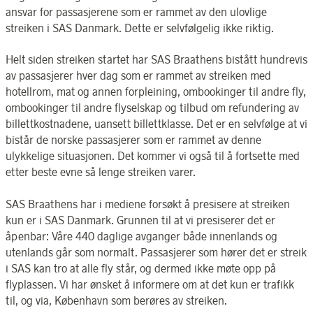
ansvar for passasjerene som er rammet av den ulovlige
streiken i SAS Danmark. Dette er selvfølgelig ikke riktig.
Helt siden streiken startet har SAS Braathens bistått hundrevis
av passasjerer hver dag som er rammet av streiken med
hotellrom, mat og annen forpleining, ombookinger til andre fly,
ombookinger til andre flyselskap og tilbud om refundering av
billettkostnadene, uansett billettklasse. Det er en selvfølge at vi
bistår de norske passasjerer som er rammet av denne
ulykkelige situasjonen. Det kommer vi også til å fortsette med
etter beste evne så lenge streiken varer.
SAS Braathens har i mediene forsøkt å presisere at streiken
kun er i SAS Danmark. Grunnen til at vi presiserer det er
åpenbar: Våre 440 daglige avganger både innenlands og
utenlands går som normalt. Passasjerer som hører det er streik
i SAS kan tro at alle fly står, og dermed ikke møte opp på
flyplassen. Vi har ønsket å informere om at det kun er trafikk
til, og via, København som berøres av streiken.