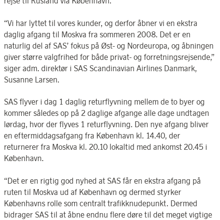
rejse til Rusland via København.
“Vi har lyttet til vores kunder, og derfor åbner vi en ekstra
daglig afgang til Moskva fra sommeren 2008. Det er en
naturlig del af SAS’ fokus på Øst- og Nordeuropa, og åbningen
giver større valgfrihed for både privat- og forretningsrejsende,”
siger adm. direktør i SAS Scandinavian Airlines Danmark,
Susanne Larsen.
SAS flyver i dag 1 daglig returflyvning mellem de to byer og
kommer således op på 2 daglige afgange alle dage undtagen
lørdag, hvor der flyves 1 returflyvning. Den nye afgang bliver
en eftermiddagsafgang fra København kl. 14.40, der
returnerer fra Moskva kl. 20.10 lokaltid med ankomst 20.45 i
København.
“Det er en rigtig god nyhed at SAS får en ekstra afgang på
ruten til Moskva ud af København og dermed styrker
Københavns rolle som centralt trafikknudepunkt. Dermed
bidrager SAS til at åbne endnu flere døre til det meget vigtige