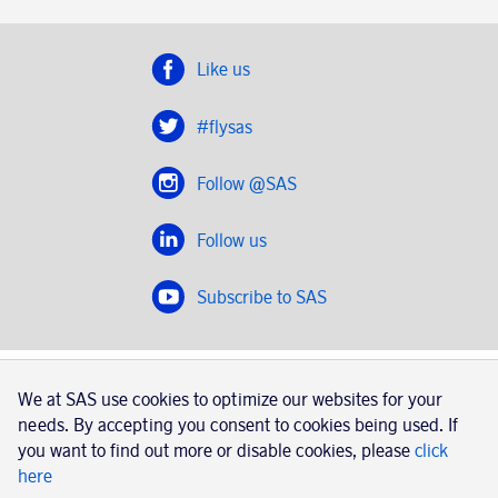
Like us
#flysas
Follow @SAS
Follow us
Subscribe to SAS
SAS 2020
We at SAS use cookies to optimize our websites for your
SAS AB, registration number 556606-8499, SE-195 87
needs. By accepting you consent to cookies being used. If
Stockholm, Sweden
you want to find out more or disable cookies, please
click
here
|
Book a trip with SAS
Contacts
SAS Cargo