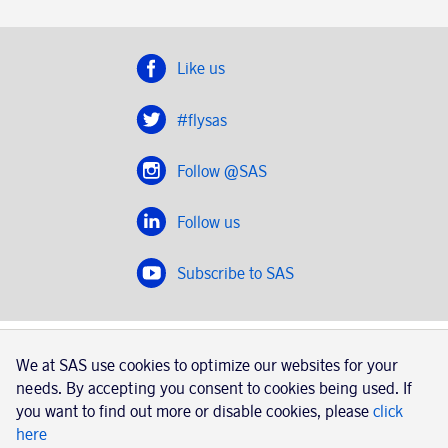
Like us
#flysas
Follow @SAS
Follow us
Subscribe to SAS
SAS 2020
We at SAS use cookies to optimize our websites for your
SAS AB, registration number 556606-8499, SE-195 87
needs. By accepting you consent to cookies being used. If
Stockholm, Sweden
you want to find out more or disable cookies, please
click
here
|