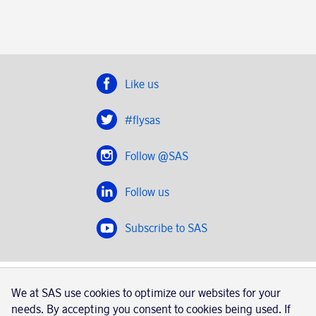
Like us
#flysas
Follow @SAS
Follow us
Subscribe to SAS
SAS 2020
We at SAS use cookies to optimize our websites for your
SAS AB, registration number 556606-8499, SE-195 87
needs. By accepting you consent to cookies being used. If
Stockholm, Sweden