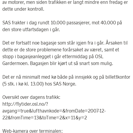
av motorer, men siden trafikken er langt mindre enn fredag er
dette under kontroll.
SAS frakter i dag rundt 10.000 passasjerer, mot 40.000 på
den store utfartsdagen i går.
Det er fortsatt noe bagasje som står igjen fra i går. Årsaken til
dette er de store problemene forårsaket av været, samt et
stopp i bagasjeanlegget i går ettermiddag på OSL
Gardermoen. Bagasjen blir kjørt ut så snart som mulig.
Det er nå minimalt med kø både på innsjekk og på billettkontor
(5 stk. i kø kl. 13.00) hos SAS Norge.
Oversikt over dagens trafikk:
http://flytider.osl.no/?
avgang=true&lufthavnkode=&fromDate=2007-12-
22&fromTime=13&toTime=2&x=11&y=2
Web-kamera over terminalen: