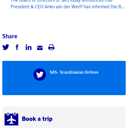
President & CEO Anko van der Werff has informed the B...
Share
SAS - Scandinavian Airlines
Book a trip