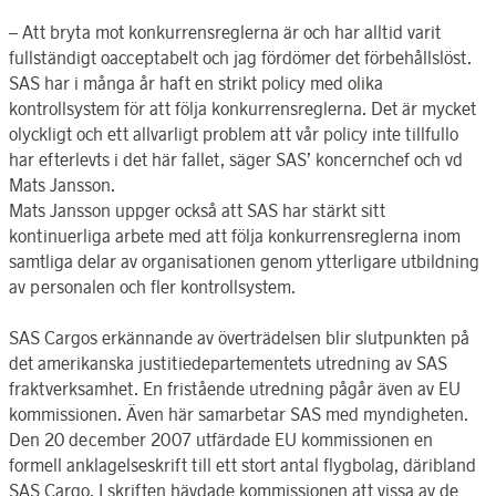
– Att bryta mot konkurrensreglerna är och har alltid varit
fullständigt oacceptabelt och jag fördömer det förbehållslöst.
SAS har i många år haft en strikt policy med olika
kontrollsystem för att följa konkurrensreglerna. Det är mycket
olyckligt och ett allvarligt problem att vår policy inte tillfullo
har efterlevts i det här fallet, säger SAS’ koncernchef och vd
Mats Jansson.
Mats Jansson uppger också att SAS har stärkt sitt
kontinuerliga arbete med att följa konkurrensreglerna inom
samtliga delar av organisationen genom ytterligare utbildning
av personalen och fler kontrollsystem.
SAS Cargos erkännande av överträdelsen blir slutpunkten på
det amerikanska justitiedepartementets utredning av SAS
fraktverksamhet. En fristående utredning pågår även av EU
kommissionen. Även här samarbetar SAS med myndigheten.
Den 20 december 2007 utfärdade EU kommissionen en
formell anklagelseskrift till ett stort antal flygbolag, däribland
SAS Cargo. I skriften hävdade kommissionen att vissa av de