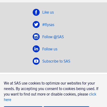
Like us
#flysas
Follow @SAS
Follow us
Subscribe to SAS
SAS 2020
We at SAS use cookies to optimize our websites for your
SAS AB, registration number 556606-8499, SE-195 87
needs. By accepting you consent to cookies being used. If
Stockholm, Sweden
you want to find out more or disable cookies, please
click
here
|
Book a trip with SAS
Contacts
SAS Cargo