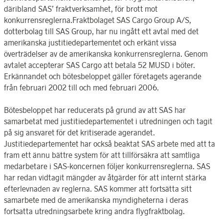
däribland SAS’ fraktverksamhet, för brott mot
konkurrensreglerna.Fraktbolaget SAS Cargo Group A/S,
dotterbolag till SAS Group, har nu ingått ett avtal med det
amerikanska justitiedepartementet och erkänt vissa
överträdelser av de amerikanska konkurrensreglerna. Genom
avtalet accepterar SAS Cargo att betala 52 MUSD i böter.
Erkännandet och bötesbeloppet gäller företagets agerande
från februari 2002 till och med februari 2006.
Bötesbeloppet har reducerats på grund av att SAS har
samarbetat med justitiedepartementet i utredningen och tagit
på sig ansvaret för det kritiserade agerandet.
Justitiedepartementet har också beaktat SAS arbete med att ta
fram ett ännu bättre system för att tillförsäkra att samtliga
medarbetare i SAS-koncernen följer konkurrensreglerna. SAS
har redan vidtagit mängder av åtgärder för att internt stärka
efterlevnaden av reglerna. SAS kommer att fortsätta sitt
samarbete med de amerikanska myndigheterna i deras
fortsatta utredningsarbete kring andra flygfraktbolag.