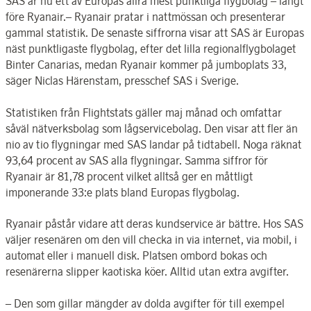
SAS är nu ett av Europas allra mest punktliga flygbolag – långt
före Ryanair.– Ryanair pratar i nattmössan och presenterar
gammal statistik. De senaste siffrorna visar att SAS är Europas
näst punktligaste flygbolag, efter det lilla regionalflygbolaget
Binter Canarias, medan Ryanair kommer på jumboplats 33,
säger Niclas Härenstam, presschef SAS i Sverige.
Statistiken från Flightstats gäller maj månad och omfattar
såväl nätverksbolag som lågservicebolag. Den visar att fler än
nio av tio flygningar med SAS landar på tidtabell. Noga räknat
93,64 procent av SAS alla flygningar. Samma siffror för
Ryanair är 81,78 procent vilket alltså ger en måttligt
imponerande 33:e plats bland Europas flygbolag.
Ryanair påstår vidare att deras kundservice är bättre. Hos SAS
väljer resenären om den vill checka in via internet, via mobil, i
automat eller i manuell disk. Platsen ombord bokas och
resenärerna slipper kaotiska köer. Alltid utan extra avgifter.
– Den som gillar mängder av dolda avgifter för till exempel