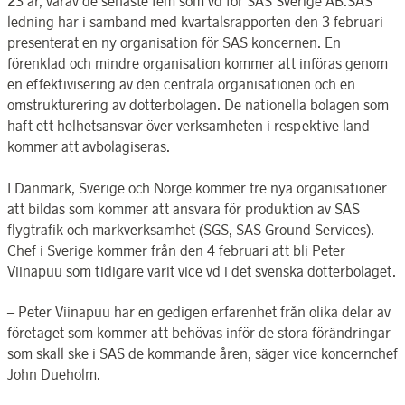
23 år, varav de senaste fem som vd för SAS Sverige AB.SAS
ledning har i samband med kvartalsrapporten den 3 februari
presenterat en ny organisation för SAS koncernen. En
förenklad och mindre organisation kommer att införas genom
en effektivisering av den centrala organisationen och en
omstrukturering av dotterbolagen. De nationella bolagen som
haft ett helhetsansvar över verksamheten i respektive land
kommer att avbolagiseras.
I Danmark, Sverige och Norge kommer tre nya organisationer
att bildas som kommer att ansvara för produktion av SAS
flygtrafik och markverksamhet (SGS, SAS Ground Services).
Chef i Sverige kommer från den 4 februari att bli Peter
Viinapuu som tidigare varit vice vd i det svenska dotterbolaget.
– Peter Viinapuu har en gedigen erfarenhet från olika delar av
företaget som kommer att behövas inför de stora förändringar
som skall ske i SAS de kommande åren, säger vice koncernchef
John Dueholm.