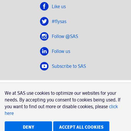
Like us
#flysas
Follow @SAS
Follow us
Subscribe to SAS
SAS 2020
We at SAS use cookies to optimize our websites for your
SAS AB, registration number 556606-8499, SE-195 87
needs. By accepting you consent to cookies being used. If
Stockholm, Sweden
you want to find out more or disable cookies, please
click
here
|
Book a trip with SAS
Contacts
SAS Cargo
Usage of cookies
Terms and conditions
DENY
ACCEPT ALL COOKIES