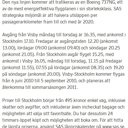
Den nya linjen kommer att trafikeras av en Boeing 737NG, ett
av de mest energieffektiva flygplanen i sin storleksklass. SAS
strategiska miljömål är att halvera utsläppen per
passagerarkilometer fram till och med år 2020.
Avgång från Visby måndag till torsdag är 16.35, med ankomst i
Stockholm 17.10. Fredagar är avgångstiden 12.20 (ankomst
13.00), lördagar 09.00 (ankomst 09.40) och söndagar 20.25
(ankomst 21.05). Från Stockholm avgår flyget 15.25, med
ankomst i Visby 16.05, måndag till torsdag, 11.15 på fredagar
(ankomst 11.55), 07.55 på lördagar (ankomst 08.35) och 19.20
på söndagar (ankomst 20.00). Visby-Stockholm kommer flygas
från 6 juni 2010 till 5 september 2010, och planeras att
återkomma till sommarsäsongen 2011.
Priser till Stockholm börjar från 495 kronor enkel väg, inklusive
skatter och avgifter, och inkluderar även incheckat bagage och
möjligheten att välja sitt favoritsäte. Du har dessutom 24
timmars öppet köpt och möjligheten att boka om. För att hitta
de lägsta priserna, använd SAS lågpriskalender på www.sas.se.