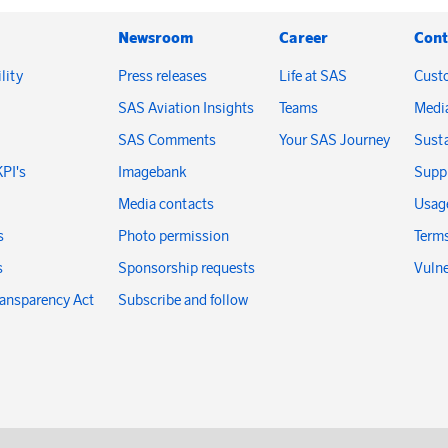
Newsroom
Career
Cont
lity
Press releases
Life at SAS
Cust
SAS Aviation Insights
Teams
Medi
SAS Comments
Your SAS Journey
Susta
KPI's
Imagebank
Suppl
Media contacts
Usage
s
Photo permission
Terms
s
Sponsorship requests
Vulne
ransparency Act
Subscribe and follow