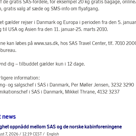
f de gratis SAS-fordele, for eksempel 20 kg gratis bagage, online
n, gratis valg af sæde og SMS-info om flyafgang.
et gælder rejser i Danmark og Europa i perioden fra den 5. januar
g til USA og Asien fra den 11. januar-25. marts 2010.
erne kan løbes på www.sas.dk, hos SAS Travel Center, tlf. 7010 2000
ebureau.
nd dig – tilbuddet gælder kun i 12 dage.
rligere information:
ng- og salgschef i SAS i Danmark, Per Møller Jensen, 3232 3290
kationschef i SAS i Danmark, Mikkel Thrane, 4132 3237
t news
ghet oppnådd mellom SAS og de norske kabinforeningene
st 7, 2026 / 12:19 CEST /
English