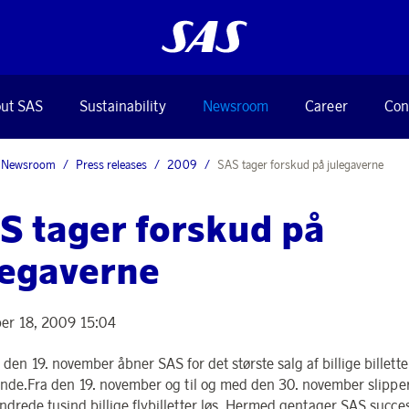
ut SAS
Sustainability
Newsroom
Career
Con
Newsroom
Press releases
2009
SAS tager forskud på julegaverne
S tager forskud på
legaverne
er 18, 2009 15:04
den 19. november åbner SAS for det største salg af billige billette
nde.Fra den 19. november og til og med den 30. november slippe
ndrede tusind billige flybilletter løs. Hermed gentager SAS succes