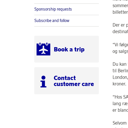
sommer,
Sponsorship requests
billette
Subscribe and follow
Der er p
destina
“Vi føl
Book a trip
og salg
Du kan 
til Berl
Contact
London,
customer care
kroner.
“Hos SAS
lang ræk
er blan
Selvom b