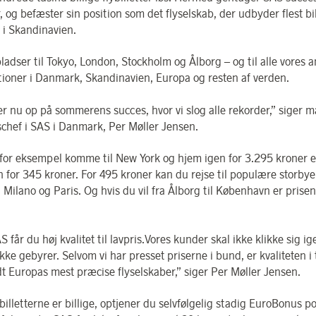
 og befæster sin position som det flyselskab, der udbyder flest bil
r i Skandinavien.
ladser til Tokyo, London, Stockholm og Ålborg – og til alle vores 
tioner i Danmark, Skandinavien, Europa og resten af verden.
ger nu op på sommerens succes, hvor vi slog alle rekorder,” siger m
schef i SAS i Danmark, Per Møller Jensen.
for eksempel komme til New York og hjem igen for 3.295 kroner el
in for 345 kroner. For 495 kroner kan du rejse til populære storby
 Milano og Paris. Og hvis du vil fra Ålborg til København er prise
 får du høj kvalitet til lavpris.Vores kunder skal ikke klikke sig 
ke gebyrer. Selvom vi har presset priserne i bund, er kvaliteten i 
dt Europas mest præcise flyselskaber,” siger Per Møller Jensen.
illetterne er billige, optjener du selvfølgelig stadig EuroBonus po