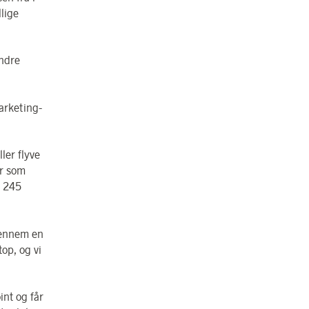
lige
andre
arketing-
ler flyve
er som
n 245
igennem en
top, og vi
int og får