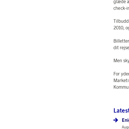
glæde a
check-i
Tilbudd
2010, o
Billett
dit rejs
Men sky
For yde
Marketi
Kommuni
Lates
Eni
Augu