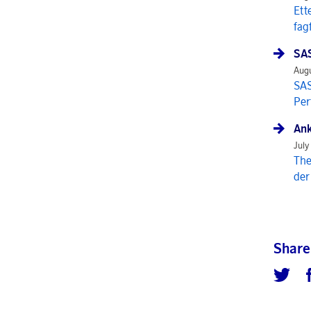
Ett
fag
SAS
Augu
SAS
Per
Ank
July
The
der
Share