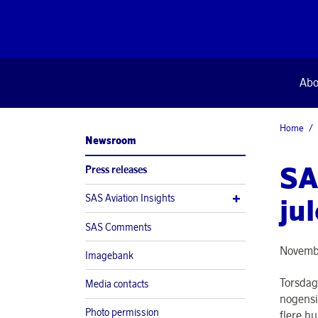
Abo
Home
Newsroom
SA
Press releases
SAS Aviation Insights
ju
SAS Comments
Novemb
Imagebank
Torsdag 
Media contacts
nogensi
Photo permission
flere hu