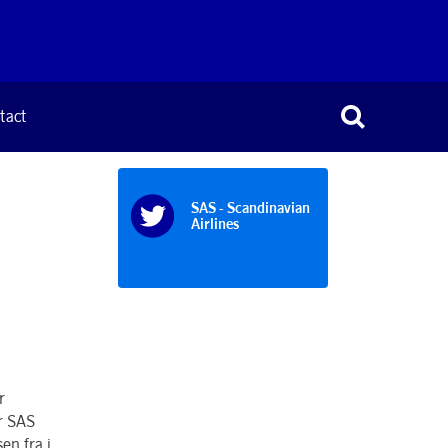
tact
SAS - Scandinavian
Airlines
r
r SAS
en fra i