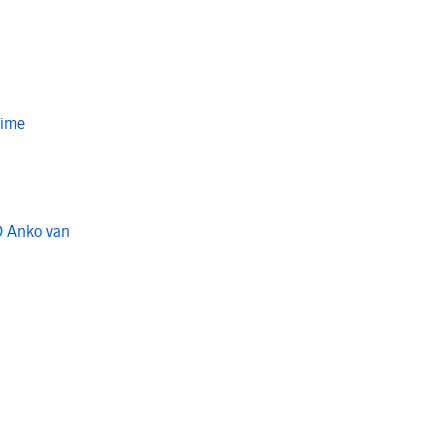
Time
O Anko van