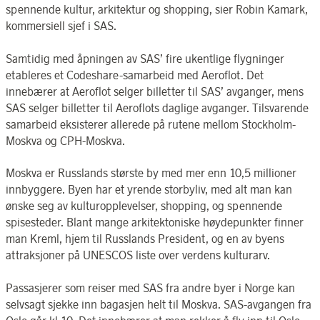
spennende kultur, arkitektur og shopping, sier Robin Kamark,
kommersiell sjef i SAS.
Samtidig med åpningen av SAS’ fire ukentlige flygninger
etableres et Codeshare-samarbeid med Aeroflot. Det
innebærer at Aeroflot selger billetter til SAS’ avganger, mens
SAS selger billetter til Aeroflots daglige avganger. Tilsvarende
samarbeid eksisterer allerede på rutene mellom Stockholm-
Moskva og CPH-Moskva.
Moskva er Russlands største by med mer enn 10,5 millioner
innbyggere. Byen har et yrende storbyliv, med alt man kan
ønske seg av kulturopplevelser, shopping, og spennende
spisesteder. Blant mange arkitektoniske høydepunkter finner
man Kreml, hjem til Russlands President, og en av byens
attraksjoner på UNESCOS liste over verdens kulturarv.
Passasjerer som reiser med SAS fra andre byer i Norge kan
selvsagt sjekke inn bagasjen helt til Moskva. SAS-avgangen fra