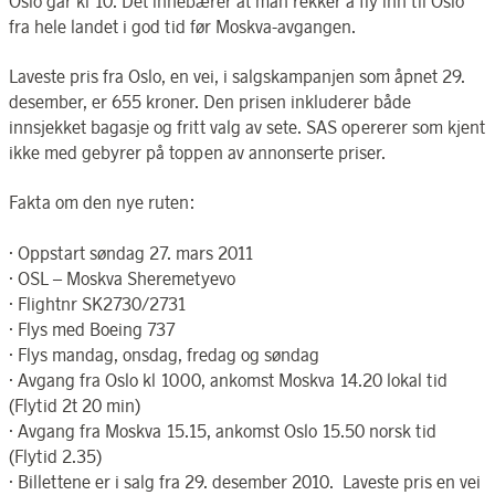
Oslo går kl 10. Det innebærer at man rekker å fly inn til Oslo
fra hele landet i god tid før Moskva-avgangen.
Laveste pris fra Oslo, en vei, i salgskampanjen som åpnet 29.
desember, er 655 kroner. Den prisen inkluderer både
innsjekket bagasje og fritt valg av sete. SAS opererer som kjent
ikke med gebyrer på toppen av annonserte priser.
Fakta om den nye ruten:
· Oppstart søndag 27. mars 2011
· OSL – Moskva Sheremetyevo
· Flightnr SK2730/2731
· Flys med Boeing 737
· Flys mandag, onsdag, fredag og søndag
· Avgang fra Oslo kl 1000, ankomst Moskva 14.20 lokal tid
(Flytid 2t 20 min)
· Avgang fra Moskva 15.15, ankomst Oslo 15.50 norsk tid
(Flytid 2.35)
· Billettene er i salg fra 29. desember 2010. Laveste pris en vei