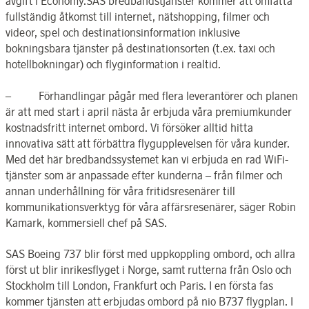
avgift i Economy.SAS bredbandstjänster kommer att omfatta
fullständig åtkomst till internet, nätshopping, filmer och
videor, spel och destinationsinformation inklusive
bokningsbara tjänster på destinationsorten (t.ex. taxi och
hotellbokningar) och flyginformation i realtid.
– Förhandlingar pågår med flera leverantörer och planen
är att med start i april nästa år erbjuda våra premiumkunder
kostnadsfritt internet ombord. Vi försöker alltid hitta
innovativa sätt att förbättra flygupplevelsen för våra kunder.
Med det här bredbandssystemet kan vi erbjuda en rad WiFi-
tjänster som är anpassade efter kunderna – från filmer och
annan underhållning för våra fritidsresenärer till
kommunikationsverktyg för våra affärsresenärer, säger Robin
Kamark, kommersiell chef på SAS.
SAS Boeing 737 blir först med uppkoppling ombord, och allra
först ut blir inrikesflyget i Norge, samt rutterna från Oslo och
Stockholm till London, Frankfurt och Paris. I en första fas
kommer tjänsten att erbjudas ombord på nio B737 flygplan. I