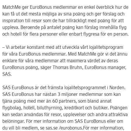
MatchMe ger EuroBonus medlemmar en enkel överblick hur de
kan få ut det mesta möjliga av sina poäng och ger förslag och
inspiration till resor som de har tillräckligt med poäng för att
uppleva. Beroende på antalet poäng kan förslag innehålla flyg
och hotell för flera personer eller enbart flygresa för en person.
– Vi arbetar konstant med att utveckla vårt lojalitetsprogram
för våra EuroBonus medlemmar. Med MatchMe gör vi det ännu
enklare för våra medlemmar att maximera värdet av deras
EuroBonus poäng, säger Thomas Bruhn, EuroBonus manager,
SAS.
SAS EuroBonus är det främsta lojalitetsprogrammet i Norden.
SAS EuroBonus har nästan 3 miljoner medlemmar som kan
tjäna poäng med mer än 60 partners, som bland annat
flygbolag, hotell, biluthyrning, kreditkort och butiker. Poängen
kan sedan användas för resor, upplevelser och andra attraktiva
belöningar. För mer information om SAS EuroBonus eller om
du vill bli medlem, se sas.se /eurobonus.För mer information,