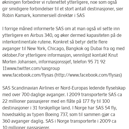
økningen forbedrer vi rutenettet ytterligere, noe som også
gir smidigere forbindelser til et stort antall destinasjoner, sier
Robin Kamark, kommersiell direktør i SAS
I forrige måned informerte SAS om at man også vil sette inn
ytterligere en Airbus 340, og øker dermed kapasiteten på de
interkontinentale rutene. Konkret så betyr dette flere
avganger til New York, Chicago, Bangkok og Dubai fra og med
oktober.For ytterligere informasjon, vennligst kontakt Knut
Morten Johansen, informasjonssjef, telefon 95 71 92
11www.twitter.com/sasgroup
www.facebook.com/flysas (http://www.facebook.com/flysas)
SAS Scandinavian Airlines er Nord-Europas ledende flyselskap
med over 700 daglige avganger. I 2009 transporterte SAS ca
22 millioner passasjerer med en flåte på 177 fly til 100
destinasjoner i 31 forskjellige land. I Norge har SAS 54 fly,
hovedsaklig av typen Boeing 737, som til sammen gjør ca
360 avganger daglig. SAS i Norge transporterte i 2009 ca
10 millioner passasjerer.