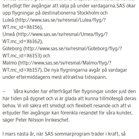
betydligt fler avgångar att välja på under vardagarna.SAS ökar
upp flygningar på destinationerna Stockholm och
Luleå (http://www.sas.se/sv/resmal/Lulea/flyg/?
WT.mc_id=X6156),
Umeå (http://www.sas.se/sv/resmal/Umea/flyg/?
WT.mc_id=X6162),
Göteborg (http://www.sas.se/sv/resmal/Goteborg/flyg/?
WT.mc_id=X6153) och
Malmö (http://www.sas.se/sv/resmal/Malmo/flyg/?
WT.mc_id=X6157). De nya flygningarna avgår på vardagar
under eftermiddagens mest attraktiva tidsspann.
– Våra kunder har efterfrågat fler flygningar under just den
här tiden på dygnet och vi är glada att kunna tillmötesgå deras
behov. Vi vill säkra ett smidigt och flexibelt resande och att vi
erbjuder fler avgångar kan förenkla resandet för våra kunder,
säger Peter Nilsson Inrikeschef.
I mars nästa år, när SAS sommarprogram träder i kraft, så