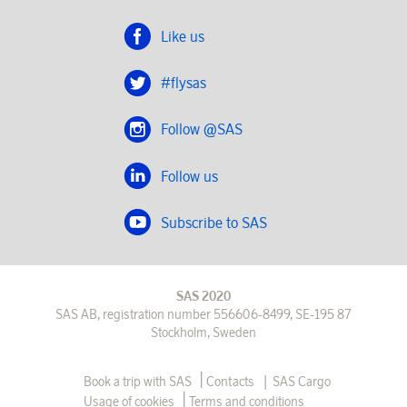
Like us
#flysas
Follow @SAS
Follow us
Subscribe to SAS
SAS 2020
SAS AB, registration number 556606-8499, SE-195 87
Stockholm, Sweden
|
Book a trip with SAS
Contacts
SAS Cargo
Usage of cookies
Terms and conditions