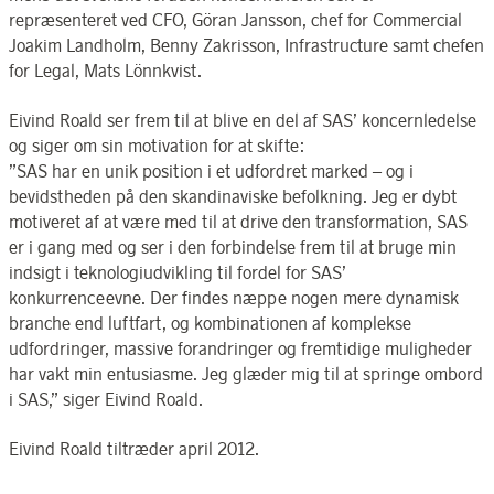
repræsenteret ved CFO, Göran Jansson, chef for Commercial
Joakim Landholm, Benny Zakrisson, Infrastructure samt chefen
for Legal, Mats Lönnkvist.
Eivind Roald ser frem til at blive en del af SAS’ koncernledelse
og siger om sin motivation for at skifte:
”SAS har en unik position i et udfordret marked – og i
bevidstheden på den skandinaviske befolkning. Jeg er dybt
motiveret af at være med til at drive den transformation, SAS
er i gang med og ser i den forbindelse frem til at bruge min
indsigt i teknologiudvikling til fordel for SAS’
konkurrenceevne. Der findes næppe nogen mere dynamisk
branche end luftfart, og kombinationen af komplekse
udfordringer, massive forandringer og fremtidige muligheder
har vakt min entusiasme. Jeg glæder mig til at springe ombord
i SAS,” siger Eivind Roald.
Eivind Roald tiltræder april 2012.