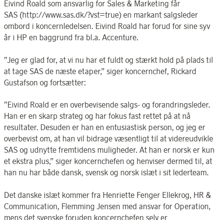
Eivind Roald som ansvarlig for Sales & Marketing får
SAS (http://www.sas.dk/?vst=true) en markant salgsleder
ombord i koncernledelsen. Eivind Roald har forud for sine syv
år i HP en baggrund fra bl.a. Accenture.
”Jeg er glad for, at vi nu har et fuldt og stærkt hold på plads til
at tage SAS de næste etaper,” siger koncernchef, Rickard
Gustafson og fortsætter:
”Eivind Roald er en overbevisende salgs- og forandringsleder.
Han er en skarp strateg og har fokus fast rettet på at nå
resultater. Desuden er han en entusiastisk person, og jeg er
overbevist om, at han vil bidrage væsentligt til at videreudvikle
SAS og udnytte fremtidens muligheder. At han er norsk er kun
et ekstra plus,” siger koncernchefen og henviser dermed til, at
han nu har både dansk, svensk og norsk islæt i sit lederteam.
Det danske islæt kommer fra Henriette Fenger Ellekrog, HR &
Communication, Flemming Jensen med ansvar for Operation,
mens det svenske foruden koncernchefen selv er