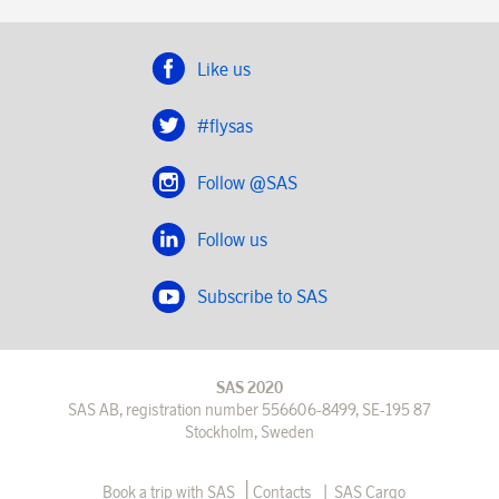
Like us
#flysas
Follow @SAS
Follow us
Subscribe to SAS
SAS 2020
SAS AB, registration number 556606-8499, SE-195 87
Stockholm, Sweden
|
Book a trip with SAS
Contacts
SAS Cargo