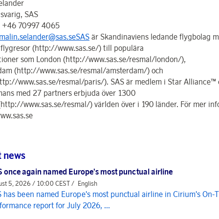
elander
svarig, SAS
: +46 70997 4065
malin.selander@sas.seSAS
är Skandinaviens ledande flygbolag 
flygresor (http://www.sas.se/) till populära
tioner som London (http://www.sas.se/resmal/london/),
am (http://www.sas.se/resmal/amsterdam/) och
http://www.sas.se/resmal/paris/). SAS är medlem i Star Alliance™
mans med 27 partners erbjuda över 1300
(http://www.sas.se/resmal/) världen över i 190 länder. För mer in
ww.sas.se
t news
 once again named Europe's most punctual airline
st 5, 2026 / 10:00 CEST /
English
 has been named Europe's most punctual airline in Cirium's On-
formance report for July 2026, ...