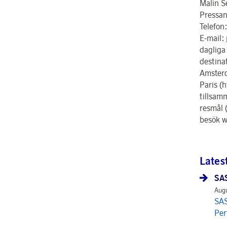
Malin S
Pressan
Telefon
E-mail:
dagliga 
destina
Amsterd
Paris (
tillsam
resmål 
besök w
Lates
SAS
Augu
SAS
Per