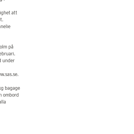
ighet att
t.
nnelie
holm på
ebruari.
d under
w.sas.se.
 kg bagage
och ombord
alla