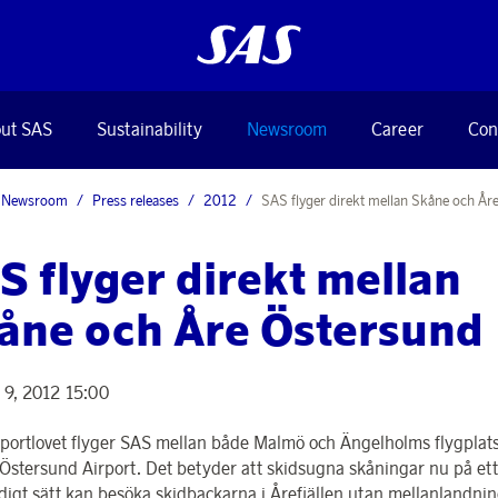
ut SAS
Sustainability
Newsroom
Career
Con
Newsroom
Press releases
2012
SAS flyger direkt mellan Skåne och År
S flyger direkt mellan
åne och Åre Östersund
 9, 2012 15:00
portlovet flyger SAS mellan både Malmö och Ängelholms flygplats
e/Östersund Airport. Det betyder att skidsugna skåningar nu på ett
digt sätt kan besöka skidbackarna i Årefjällen utan mellanlandnin