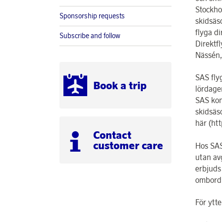
Stockho
Sponsorship requests
skidsäs
flyga d
Subscribe and follow
Direktfl
Nässén,
SAS fly
Book a trip
lördage
SAS kom
skidsäs
här (ht
Contact
customer care
Hos SAS
utan av
erbjuds 
ombord
För ytte