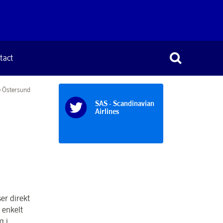
tact
e Östersund
SAS - Scandinavian
Airlines
er direkt
 enkelt
g i