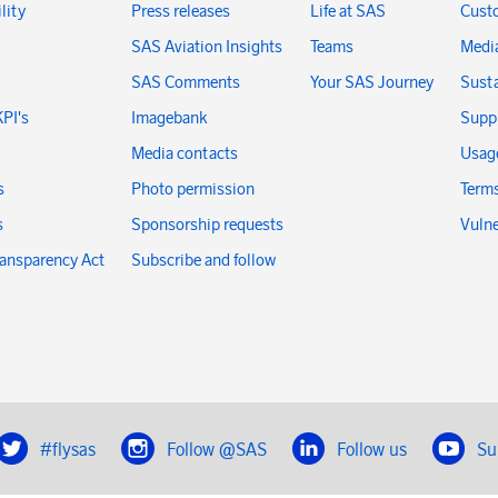
lity
Press releases
Life at SAS
Cust
SAS Aviation Insights
Teams
Medi
SAS Comments
Your SAS Journey
Susta
KPI's
Imagebank
Suppl
Media contacts
Usage
s
Photo permission
Terms
s
Sponsorship requests
Vulne
ransparency Act
Subscribe and follow
#flysas
Follow @SAS
Follow us
Su