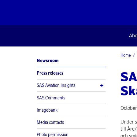
Abo
Home
Newsroom
SA
Press releases
SAS Aviation Insights
Sk
SAS Comments
October
Imagebank
Under s
Media contacts
till År
Photo permission
och smi