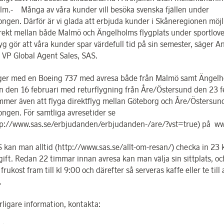
lm.- Många av våra kunder vill besöka svenska fjällen under
ongen. Därför är vi glada att erbjuda kunder i Skåneregionen möjl
irekt mellan både Malmö och Ängelholms flygplats under sportlove
yg gör att våra kunder spar värdefull tid på sin semester, säger A
 VP Global Agent Sales, SAS.
ger med en Boeing 737 med avresa både från Malmö samt Ängel
n den 16 februari med returflygning från Åre/Östersund den 23 f
mer även att flyga direktflyg mellan Göteborg och Åre/Östersun
ongen. För samtliga avresetider se
tp://www.sas.se/erbjudanden/erbjudanden-/are/?vst=true) på ww
 kan man alltid (http://www.sas.se/allt-om-resan/) checka in 23
gift. Redan 22 timmar innan avresa kan man välja sin sittplats, 
frukost fram till kl 9:00 och därefter så serveras kaffe eller te till 
.
rligare information, kontakta: