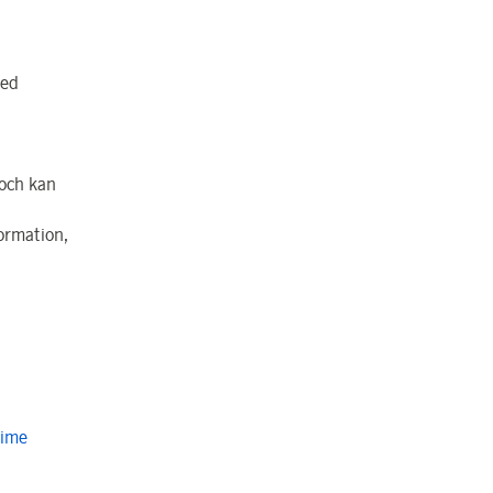
med
 och kan
formation,
Time