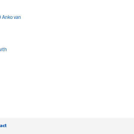
O Anko van
with
act