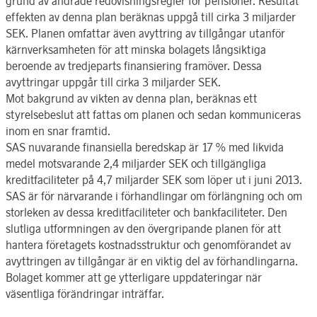
grund av ändrade redovisningsregler för pensioner. Resultat
effekten av denna plan beräknas uppgå till cirka 3 miljarder
SEK. Planen omfattar även avyttring av tillgångar utanför
kärnverksamheten för att minska bolagets långsiktiga
beroende av tredjeparts finansiering framöver. Dessa
avyttringar uppgår till cirka 3 miljarder SEK.
Mot bakgrund av vikten av denna plan, beräknas ett
styrelsebeslut att fattas om planen och sedan kommuniceras
inom en snar framtid.
SAS nuvarande finansiella beredskap är 17 % med likvida
medel motsvarande 2,4 miljarder SEK och tillgängliga
kreditfaciliteter på 4,7 miljarder SEK som löper ut i juni 2013.
SAS är för närvarande i förhandlingar om förlängning och om
storleken av dessa kreditfaciliteter och bankfaciliteter. Den
slutliga utformningen av den övergripande planen för att
hantera företagets kostnadsstruktur och genomförandet av
avyttringen av tillgångar är en viktig del av förhandlingarna.
Bolaget kommer att ge ytterligare uppdateringar när
väsentliga förändringar inträffar.