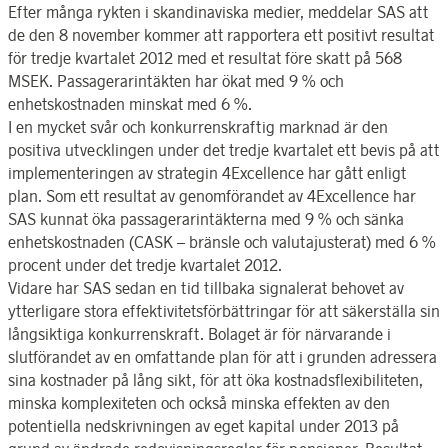
Efter många rykten i skandinaviska medier, meddelar SAS att
de den 8 november kommer att rapportera ett positivt resultat
för tredje kvartalet 2012 med et resultat före skatt på 568
MSEK. Passagerarintäkten har ökat med 9 % och
enhetskostnaden minskat med 6 %.
I en mycket svår och konkurrenskraftig marknad är den
positiva utvecklingen under det tredje kvartalet ett bevis på att
implementeringen av strategin 4Excellence har gått enligt
plan. Som ett resultat av genomförandet av 4Excellence har
SAS kunnat öka passagerarintäkterna med 9 % och sänka
enhetskostnaden (CASK – bränsle och valutajusterat) med 6 %
procent under det tredje kvartalet 2012.
Vidare har SAS sedan en tid tillbaka signalerat behovet av
ytterligare stora effektivitetsförbättringar för att säkerställa sin
långsiktiga konkurrenskraft. Bolaget är för närvarande i
slutförandet av en omfattande plan för att i grunden adressera
sina kostnader på lång sikt, för att öka kostnadsflexibiliteten,
minska komplexiteten och också minska effekten av den
potentiella nedskrivningen av eget kapital under 2013 på