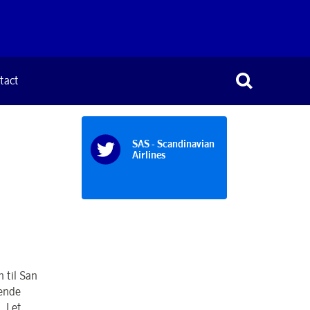
tact
SAS - Scandinavian
Airlines
 til San
sende
 I et