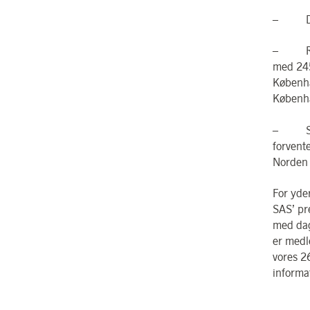
– Det e
– Ruten
med 245
Københa
Københ
– SAS e
forvent
Norden 
For yde
SAS’ pr
med dag
er medl
vores 26
informa