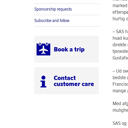
marked 
Sponsorship requests
eftersp
hurtig 
Subscribe and follow
– SAS ha
hvad kun
direkte
Book a trip
tjenest
Gustafs
– Ud ove
Contact
bedste 
customer care
Francis
mange a
Med afg
mulighe
SAS og 