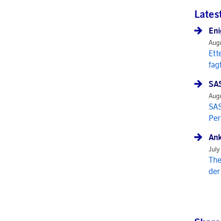
Lates
Eni
Augu
Ett
fag
SAS
Augu
SAS
Per
Ank
July
The
der