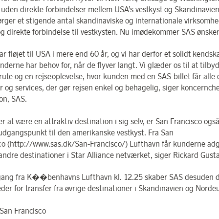
uden direkte forbindelser mellem USA’s vestkyst og Skandinavie
ørger et stigende antal skandinaviske og internationale virksomh
og direkte forbindelse til vestkysten. Nu imødekommer SAS ønske
r fløjet til USA i mere end 60 år, og vi har derfor et solidt kendska
derne har behov for, når de flyver langt. Vi glæder os til at tilby
 rute og en rejseoplevelse, hvor kunden med en SAS-billet får alle 
er og services, der gør rejsen enkel og behagelig, siger koncernch
on, SAS.
r at være en attraktiv destination i sig selv, er San Francisco ogs
udgangspunkt til den amerikanske vestkyst. Fra San
co (http://www.sas.dk/San-Francisco/) Lufthavn får kunderne adg
ndre destinationer i Star Alliance netværket, siger Rickard Gust
ang fra K��benhavns Lufthavn kl. 12.25 skaber SAS desuden d
der for transfer fra øvrige destinationer i Skandinavien og Norde
San Francisco