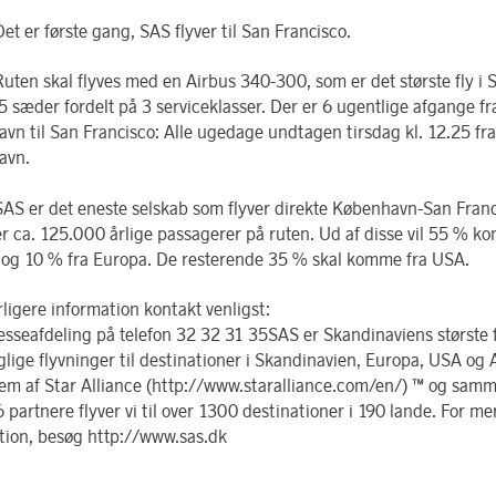
r første gang, SAS flyver til San Francisco.
 skal flyves med en Airbus 340-300, som er det største fly i S
 sæder fordelt på 3 serviceklasser. Der er 6 ugentlige afgange fr
vn til San Francisco: Alle ugedage undtagen tirsdag kl. 12.25 fra
avn.
r det eneste selskab som flyver direkte København-San Franc
er ca. 125.000 årlige passagerer på ruten. Ud af disse vil 55 % k
og 10 % fra Europa. De resterende 35 % skal komme fra USA.
rligere information kontakt venligst:
esseafdeling på telefon 32 32 31 35SAS er Skandinaviens største 
lige flyvninger til destinationer i Skandinavien, Europa, USA og 
em af Star Alliance (http://www.staralliance.com/en/) ™ og sa
 partnere flyver vi til over 1300 destinationer i 190 lande. For me
tion, besøg http://www.sas.dk