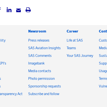
Newsroom
Career
Cont
lity
Press releases
Life at SAS
Cust
SAS Aviation Insights
Teams
Medi
SAS Comments
Your SAS Journey
Susta
KPI's
Imagebank
Suppl
Media contacts
Usage
s
Photo permission
Terms
s
Sponsorship requests
Vulne
ransparency Act
Subscribe and follow