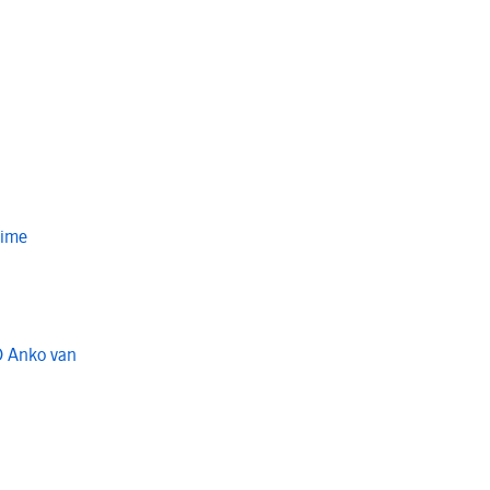
Time
O Anko van