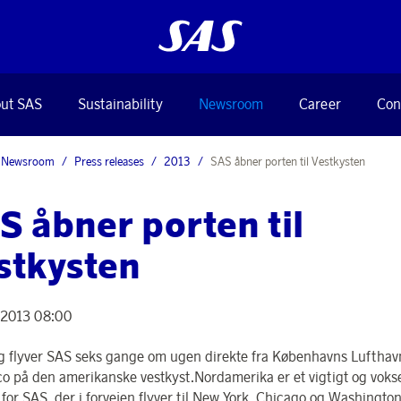
ut SAS
Sustainability
Newsroom
Career
Con
Newsroom
Press releases
2013
SAS åbner porten til Vestkysten
S åbner porten til
stkysten
, 2013 08:00
ag flyver SAS seks gange om ugen direkte fra Københavns Lufthavn
co på den amerikanske vestkyst.Nordamerika er et vigtigt og vok
or SAS, der i forvejen flyver til New York, Chicago og Washington.