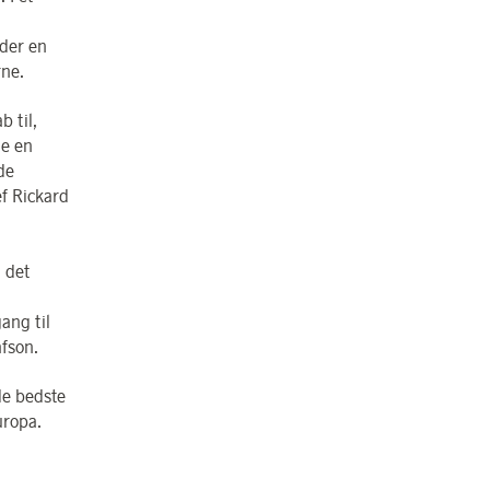
n
eder en
rne.
b til,
de en
de
ef Rickard
å det
ang til
afson.
e bedste
uropa.