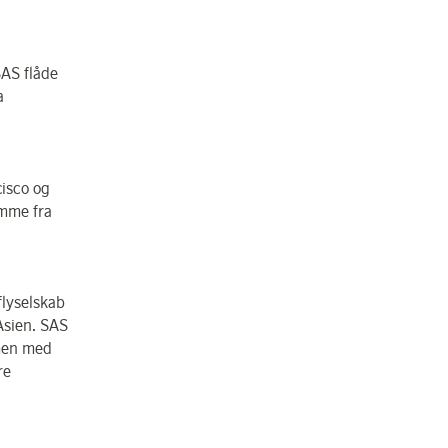
AS flåde
a
isco og
omme fra
flyselskab
Asien. SAS
mmen med
re