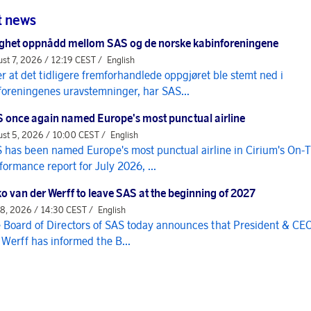
t news
ghet oppnådd mellom SAS og de norske kabinforeningene
st 7, 2026 / 12:19 CEST /
English
er at det tidligere fremforhandlede oppgjøret ble stemt ned i
foreningenes uravstemninger, har SAS...
 once again named Europe's most punctual airline
st 5, 2026 / 10:00 CEST /
English
 has been named Europe's most punctual airline in Cirium's On-
formance report for July 2026, ...
o van der Werff to leave SAS at the beginning of 2027
 8, 2026 / 14:30 CEST /
English
 Board of Directors of SAS today announces that President & CE
 Werff has informed the B...