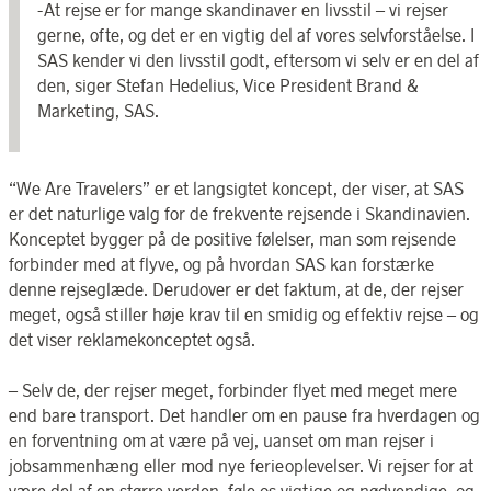
-At rejse er for mange skandinaver en livsstil – vi rejser
gerne, ofte, og det er en vigtig del af vores selvforståelse. I
SAS kender vi den livsstil godt, eftersom vi selv er en del af
den, siger Stefan Hedelius, Vice President Brand &
Marketing, SAS.
“We Are Travelers” er et langsigtet koncept, der viser, at SAS
er det naturlige valg for de frekvente rejsende i Skandinavien.
Konceptet bygger på de positive følelser, man som rejsende
forbinder med at flyve, og på hvordan SAS kan forstærke
denne rejseglæde. Derudover er det faktum, at de, der rejser
meget, også stiller høje krav til en smidig og effektiv rejse – og
det viser reklamekonceptet også.
– Selv de, der rejser meget, forbinder flyet med meget mere
end bare transport. Det handler om en pause fra hverdagen og
en forventning om at være på vej, uanset om man rejser i
jobsammenhæng eller mod nye ferieoplevelser. Vi rejser for at
være del af en større verden, føle os vigtige og nødvendige, og