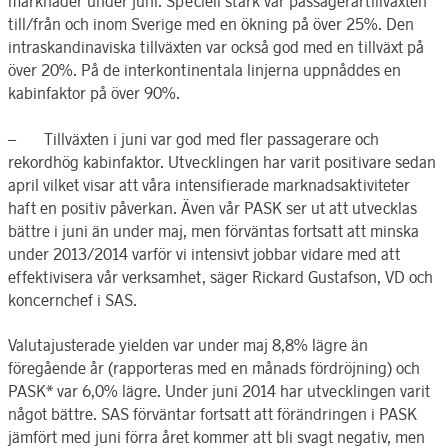
marknader under juni. Speciell stark var passagerartillväxten
till/från och inom Sverige med en ökning på över 25%. Den
intraskandinaviska tillväxten var också god med en tillväxt på
över 20%. På de interkontinentala linjerna uppnåddes en
kabinfaktor på över 90%.
– Tillväxten i juni var god med fler passagerare och
rekordhög kabinfaktor. Utvecklingen har varit positivare sedan
april vilket visar att våra intensifierade marknadsaktiviteter
haft en positiv påverkan. Även vår PASK ser ut att utvecklas
bättre i juni än under maj, men förväntas fortsatt att minska
under 2013/2014 varför vi intensivt jobbar vidare med att
effektivisera vår verksamhet, säger Rickard Gustafson, VD och
koncernchef i SAS.
Valutajusterade yielden var under maj 8,8% lägre än
föregående år (rapporteras med en månads fördröjning) och
PASK* var 6,0% lägre. Under juni 2014 har utvecklingen varit
något bättre. SAS förväntar fortsatt att förändringen i PASK
jämfört med juni förra året kommer att bli svagt negativ, men