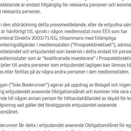
ddelande är endast tillgänglig för relevanta personer och komme
 relevanta personer.
i den utsträckning detta pressmeddelande, eller de erbjudna vä
 är hänförligt till, sprids i någon medlemsstat inom EES som har
nterat Direktiv 2003/71/EG, tillsammans med tillämpliga
nteringsåtgärder i medlemsstaten (”Prospektdirektivet”), adress
ddelandet och erbjudandet som beskrivs i detta endast till perso
edlemsstater som är ”kvalificerade investerare” i Prospektdirekti
(eller till andra personer som erbjudandet lagligen kan lämnas till
jas eller förlitas på av några andra personer i den medlemsstaten.
rgan (”Sole Bookrunner”) agerar på uppdrag av Bolaget och ingen
ng erbjudandet avseende Obligationslånet och kommer inte vara a
ande till någon annan person för tillhandahållandet av skydd för 
ådgivning vad gäller det föreliggande erbjudandet avseende
ionslånet.
okrunner får delta i erbjudandet avseende Obligationslånet för e