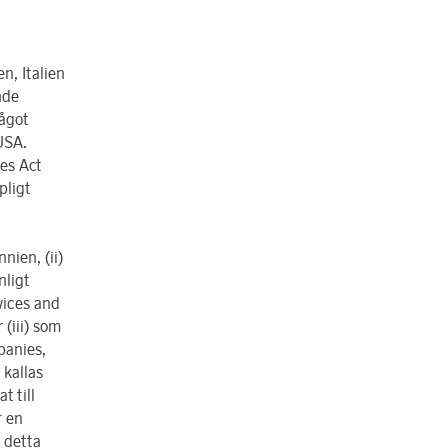
n, Italien
nde
något
USA.
ies Act
pligt
nien, (ii)
nligt
rvices and
(iii) som
panies,
 kallas
 till
r en
l detta