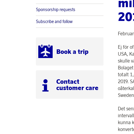
mi
Sponsorship requests
20
Subscribe and follow
Februar
Ej för o
Book a trip
USA, Ka
skulle v
Bolaget 
totalt 1
Contact
2019. SA
customer care
oåterka
Sweden
Det sen
interval
kunna ko
konvert