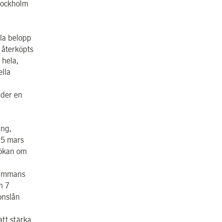
tockholm
la belopp
r återköpts
 hela,
lla
der en
ing,
 5 mars
sökan om
lsammans
n 7
onslån
att stärka