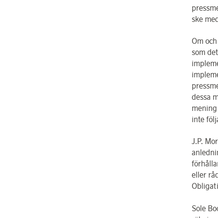
pressme
ske med
Om och 
som det
impleme
impleme
pressme
dessa m
mening 
inte föl
J.P. Mo
anledni
förhåll
eller r
Obligat
Sole Bo