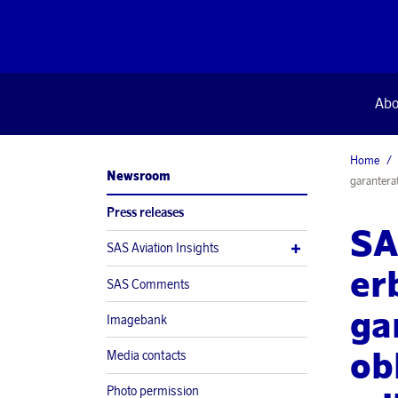
Abo
Home
Newsroom
garantera
Press releases
SA
SAS Aviation Insights
er
SAS Comments
ga
Imagebank
ob
Media contacts
Photo permission