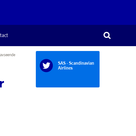
tact
 avseende
SAS - Scandinavian
Airlines
r