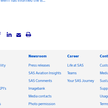
 Werff has informed the B...
Newsroom
Career
Cont
lity
Press releases
Life at SAS
Cust
SAS Aviation Insights
Teams
Medi
SAS Comments
Your SAS Journey
Susta
KPI's
Imagebank
Suppl
Media contacts
Usage
s
Photo permission
Terms