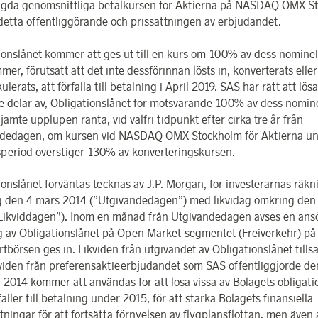
gda genomsnittliga betalkursen för Aktierna på NASDAQ OMX S
detta offentliggörande och prissättningen av erbjudandet.
ionslånet kommer att ges ut till en kurs om 100% av dess nominel
er, förutsatt att det inte dessförinnan lösts in, konverterats elle
lerats, att förfalla till betalning i April 2019. SAS har rätt att lösa
e delar av, Obligationslånet för motsvarande 100% av dess nomine
jämte upplupen ränta, vid valfri tidpunkt efter cirka tre år från
dedagen, om kursen vid NASDAQ OMX Stockholm för Aktierna un
dsperiod överstiger 130% av konverteringskursen.
ionslånet förväntas tecknas av J.P. Morgan, för investerarnas räkn
 den 4 mars 2014 (”Utgivandedagen”) med likvidag omkring den
Likviddagen”). Inom en månad från Utgivandedagen avses en an
g av Obligationslånet på Open Market-segmentet (Freiverkehr) på
rtbörsen ges in. Likviden från utgivandet av Obligationslånet til
viden från preferensaktieerbjudandet som SAS offentliggjorde de
i 2014 kommer att användas för att lösa vissa av Bolagets obligati
aller till betalning under 2015, för att stärka Bolagets finansiella
tningar för att fortsätta förnyelsen av flygplansflottan, men även 