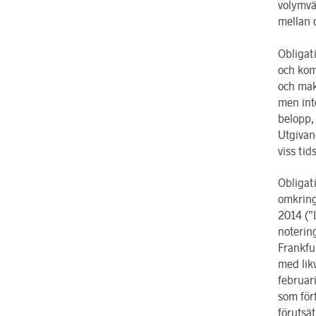
volymvä
mellan 
Obligat
och komm
och maku
men int
belopp, 
Utgivan
viss ti
Obligat
omkring
2014 (”
noterin
Frankfu
med lik
februar
som förf
förutsät