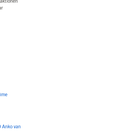
saktionen
ar
Time
O Anko van