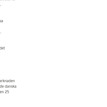
.
sa
.
.
det
marknaden
nde danska
den 25