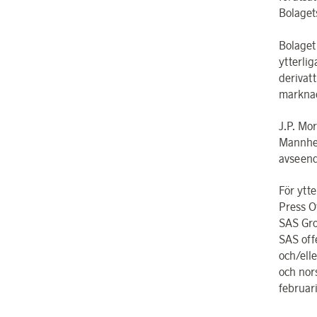
Bolaget
Bolaget
ytterlig
derivat
marknad
J.P. Mo
Mannhei
avseend
För ytte
Press O
SAS Gro
SAS off
och/ell
och nor
februar