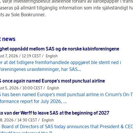
. Varje investeringsbeslut avseende förvärv av värdepapper i tran
aseras på allmänt tillgänglig information som inte självständigt h
ats av Sole Bookrunner.
t news
ghet oppnådd mellom SAS og de norske kabinforeningene
st 7, 2026 / 12:19 CEST /
English
er at det tidligere fremforhandlede oppgjøret ble stemt ned i
foreningenes uravstemninger, har SAS...
 once again named Europe's most punctual airline
st 5, 2026 / 10:00 CEST /
English
 has been named Europe's most punctual airline in Cirium's On-
formance report for July 2026, ...
o van der Werff to leave SAS at the beginning of 2027
 8, 2026 / 14:30 CEST /
English
 Board of Directors of SAS today announces that President & CE