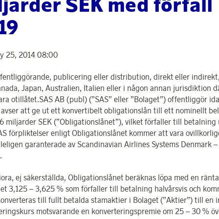
ljarder SEK med förfall
19
y 25, 2014 08:00
ffentliggörande, publicering eller distribution, direkt eller indirekt, i
nada, Japan, Australien, Italien eller i någon annan jurisdiktion d
ara otillåtet.SAS AB (publ) (”SAS” eller ”Bolaget”) offentliggör ida
avser att ge ut ett konvertibelt obligationslån till ett nominellt b
,6 miljarder SEK (”Obligationslånet”), vilket förfaller till betalnin
S förpliktelser enligt Obligationslånet kommer att vara ovillkorli
lleligen garanterade av Scandinavian Airlines Systems Denmark 
.
iora, ej säkerställda, Obligationslånet beräknas löpa med en ränta
let 3,125 – 3,625 % som förfaller till betalning halvårsvis och kom
nverteras till fullt betalda stamaktier i Bolaget (”Aktier”) till en i
eringskurs motsvarande en konverteringspremie om 25 – 30 % öv