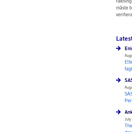
räkning
måste b
verifier
Lates
Eni
Augu
Ett
fag
SAS
Augu
SAS
Per
Ank
July
The