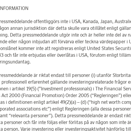
 INFORMATION
ressmeddelande offentliggörs inte i USA, Kanada, Japan, Australie
någon annan jurisdiktion där detta skulle vara otillåtet enligt gälla
tning. Detta pressmeddelande utgör inte och är heller inte del av 
nde eller någon inbjudan att förvärva eller teckna värdepapper i 
ionslånet kommer inte att registreras enligt United States Securit
3 och får inte erbjudas eller överlåtas i USA, förutom enligt tilläm
eringsundantag.
essmeddelande är riktat endast till personer (i) utanför Storbritan
 professionell erfarenhet gällande investeringsrelaterade frågor e
onen i artikel 19(5) (”Investment professionals) i The Financial Se
 Act 2000 (Financial Promotion) Order 2005 (“Regleringen”) eller 
as i definitionen enligt artikel 49(2)(a) – (d) (“high net worth com
porated associations etc”) enligt Regleringen (alla dessa personer
mt “relevanta personer”). Detta pressmeddelande är endast riktat
a personer och får inte följas eller förlitas på av någon som inte ä
a person. Varje investering eller investeringsaktivitet hänförlig til