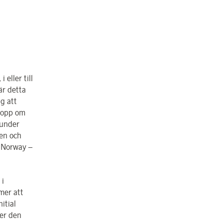
 eller till
är detta
g att
elopp om
g under
gen och
– Norway –
 i
mer att
nitial
er den