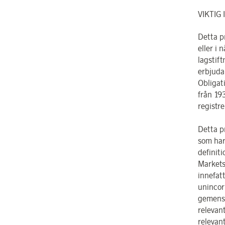
VIKTIG
Detta p
eller i 
lagstif
erbjuda
Obligat
från 193
registr
Detta pr
som har
definiti
Markets
innefatt
unincor
gemensa
relevant
relevant