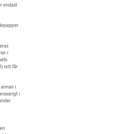
r endast
rdepapper
eras
ner i
vets
) och får
 annan i
nsvarigt i
kunder
gen