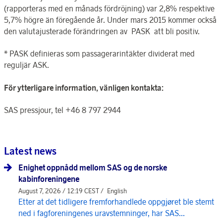
(rapporteras med en månads fördröjning) var 2,8% respektive
5,7% högre än föregående år. Under mars 2015 kommer också
den valutajusterade förändringen av PASK att bli positiv.
* PASK definieras som passagerarintäkter dividerat med
reguljär ASK.
För ytterligare information, vänligen kontakta:
SAS pressjour, tel +46 8 797 2944
Latest news
Enighet oppnådd mellom SAS og de norske
kabinforeningene
August 7, 2026 / 12:19 CEST /
English
Etter at det tidligere fremforhandlede oppgjøret ble stemt
ned i fagforeningenes uravstemninger, har SAS...