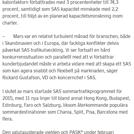
kabinfaktorn förbättrades med 3 procentenheter till 74,3
procent, samtidigt som SAS kapacitet minskade med 2,2
procent, till följd av en planerad kapacitetsminskning inom
charter.
– Mars var en relativt turbulent månad för branschen, både
i Skandinavien och i Europa, där fackliga konflikter delvis
påverkat SAS trafikutveckling. Vi ser fortsatt en hård
konkurrenssituation och parallellt med att vi förbättrar
kunderbjudandet måste vi arbeta vidare med att skapa ett SAS
som kan agera snabbt och flexibelt på marknaden, säger
Rickard Gustafson, VD och koncernchef i SAS.
I slutet av mars startade SAS sommartrafikprogrammet för
2015, med 11 nya linjer till bland annat Hong Kong, Budapest,
Edinburg, Faro och Salzburg, liksom återkommande populära
sommardestinationer som Chania, Split, Pisa, Barcelona med
flera.
Den valutajusterade yielden och PASK* under februari