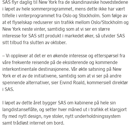
SAS flyr daglig til New York fra de skandinaviske hovedstedene
i løpet av hele sommerprogrammet, mens dette ikke har vært
tilfelle i vinterprogrammet fra Oslo og Stockholm. Som følge av
at et flyselskap reduserer sin trafikk mellom Oslo/Stockholm og
New York neste vinter, samtidig som at vi ser en større
interesse for SAS sitt produkt i markedet øker, så utvider SAS
sitt tilbud fra slutten av oktober.
– Vi opplever at det er en økende interesse og etterspørsel fra
våre frekvente reisende på de eksisterende og kommende
interkontinentale destinasjonene. Vår økte satsning på New
York er et av de initiativene, samtidig som at vi ser på andre
spennende alternativer, sier Eivind Roald, kommersiell direktør
i SAS.
I løpet av dette året bygger SAS om kabinene på hele sin
langdistanseflåte, og setter hver måned ut i trafikk et klargjort
fly med nytt design, nye stoler, nytt underholdningssystem
samt trådløst internet om bord.