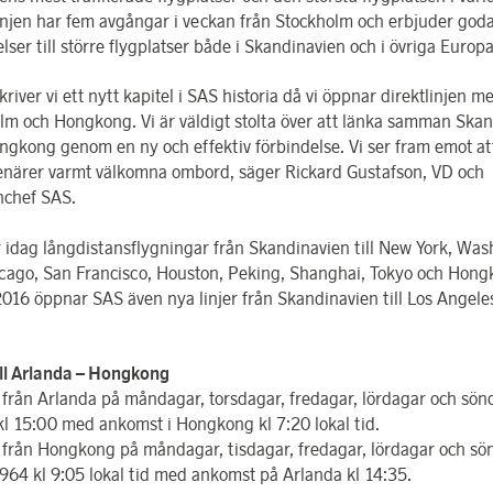
Linjen har fem avgångar i veckan från Stockholm och erbjuder god
lser till större flygplatser både i Skandinavien och i övriga Europa
kriver vi ett nytt kapitel i SAS historia då vi öppnar direktlinjen m
lm och Hongkong. Vi är väldigt stolta över att länka samman Ska
gkong genom en ny och effektiv förbindelse. Vi ser fram emot at
senärer varmt välkomna ombord, säger Rickard Gustafson, VD och
chef SAS.
 idag långdistansflygningar från Skandinavien till New York, Was
cago, San Francisco, Houston, Peking, Shanghai, Tokyo och Hong
016 öppnar SAS även nya linjer från Skandinavien till Los Angele
ll Arlanda – Hongkong
från Arlanda på måndagar, torsdagar, fredagar, lördagar och sö
l 15:00 med ankomst i Hongkong kl 7:20 lokal tid.
från Hongkong på måndagar, tisdagar, fredagar, lördagar och sö
64 kl 9:05 lokal tid med ankomst på Arlanda kl 14:35.