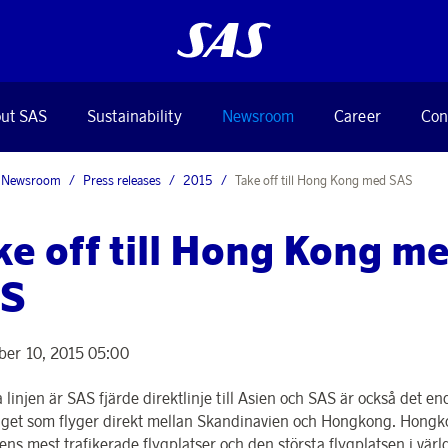
ut SAS
Sustainability
Newsroom
Career
Con
Newsroom
Press releases
2015
Take off till Hong Kong med SAS
ke off till Hong Kong m
S
er 10, 2015 05:00
linjen är SAS fjärde direktlinje till Asien och SAS är också det en
aget som flyger direkt mellan Skandinavien och Hongkong. Hongk
ens mest trafikerade flygplatser och den största flygplatsen i värl