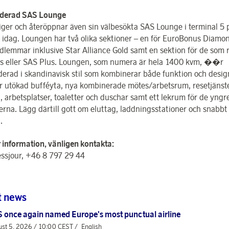
derad SAS Lounge
iger och återöppnar även sin välbesökta SAS Lounge i terminal 5 
 idag. Loungen har två olika sektioner – en för EuroBonus Diamo
lemmar inklusive Star Alliance Gold samt en sektion för de som 
s eller SAS Plus. Loungen, som numera är hela 1400 kvm, ��r
erad i skandinavisk stil som kombinerar både funktion och desig
r utökad bufféyta, nya kombinerade mötes/arbetsrum, resetjänste
, arbetsplatser, toaletter och duschar samt ett lekrum för de yngr
erna. Lägg därtill gott om eluttag, laddningsstationer och snabbt 
.
 information, vänligen kontakta:
ssjour, +46 8 797 29 44
t news
 once again named Europe's most punctual airline
st 5, 2026 / 10:00 CEST /
English