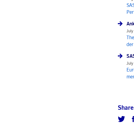
SAS
Per
Ank
July
The
der
SAS
July
Eur
mem
Share