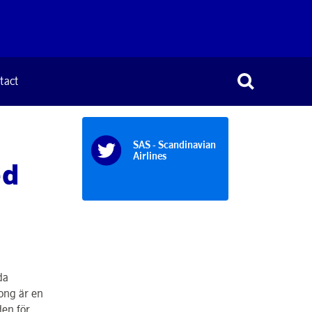
tact
SAS - Scandinavian
Airlines
ed
da
ong är en
den för