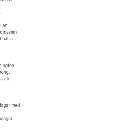
a
.
ellan
ndinavien
t hälsa
hington
kong.
s och
ndagar med
ndagar