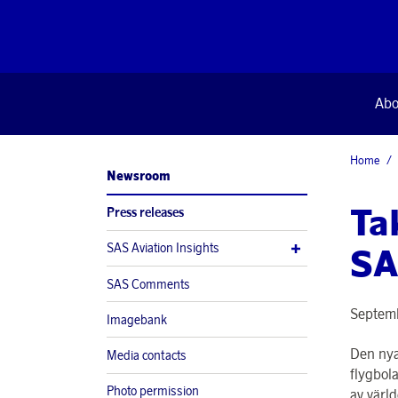
Abo
Home
Newsroom
Ta
Press releases
SAS Aviation Insights
SA
SAS Comments
Septemb
Imagebank
Den nya 
Media contacts
flygbol
Photo permission
av värld