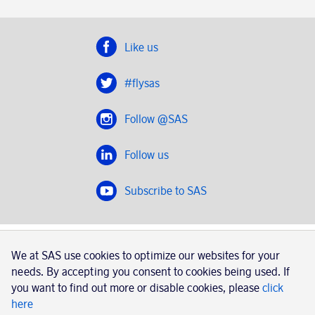
Like us
#flysas
Follow @SAS
Follow us
Subscribe to SAS
SAS 2020
We at SAS use cookies to optimize our websites for your
SAS AB, registration number 556606-8499, SE-195 87
needs. By accepting you consent to cookies being used. If
Stockholm, Sweden
you want to find out more or disable cookies, please
click
here
|
Book a trip with SAS
Contacts
SAS Cargo