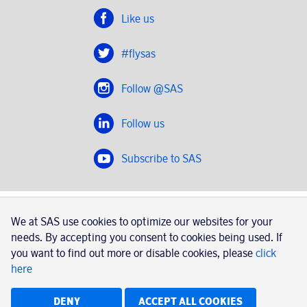
Like us
#flysas
Follow @SAS
Follow us
Subscribe to SAS
SAS 2020
We at SAS use cookies to optimize our websites for your
SAS AB, registration number 556606-8499, SE-195 87
needs. By accepting you consent to cookies being used. If
Stockholm, Sweden
you want to find out more or disable cookies, please
click
here
|
Book a trip with SAS
Contacts
SAS Cargo
Usage of cookies
Terms and conditions
DENY
ACCEPT ALL COOKIES