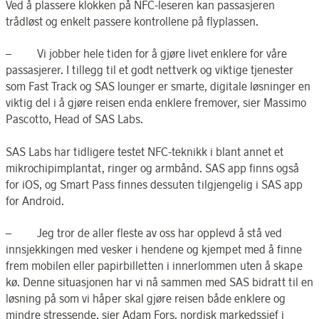
Ved å plassere klokken på NFC-leseren kan passasjeren
trådløst og enkelt passere kontrollene på flyplassen.
– Vi jobber hele tiden for å gjøre livet enklere for våre
passasjerer. I tillegg til et godt nettverk og viktige tjenester
som Fast Track og SAS lounger er smarte, digitale løsninger en
viktig del i å gjøre reisen enda enklere fremover, sier Massimo
Pascotto, Head of SAS Labs.
SAS Labs har tidligere testet NFC-teknikk i blant annet et
mikrochipimplantat, ringer og armbånd. SAS app finns også
for iOS, og Smart Pass finnes dessuten tilgjengelig i SAS app
for Android.
– Jeg tror de aller fleste av oss har opplevd å stå ved
innsjekkingen med vesker i hendene og kjempet med å finne
frem mobilen eller papirbilletten i innerlommen uten å skape
kø. Denne situasjonen har vi nå sammen med SAS bidratt til en
løsning på som vi håper skal gjøre reisen både enklere og
mindre stressende, sier Adam Fors, nordisk markedssjef i