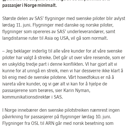
passasjer i Norge minimalt.
Største delen av SAS’ flygninger med svenske piloter blir avlyst
lørdag 11. juni. Flygninger med danske og norske piloter,
flygninger som opereres av SAS’ underleverandører, samt
langdistanse ruter til Asia og USA, vil gå som normalt.
– Jeg beklager inderlig til alle våre kunder for at våre svenske
piloter har valgt å streike. Det går ut over våre reisende, som er
en uskyldig tredje part i denne konflikten. VI har gjort alt vi
kunne for at unngå en streik, men vi har dessverre ikke klart å
bli enig med de svenske pilotene. Vårt hovedfokus er nå å
ivareta våre kunder, og vi gør alt vi kan for å hjelpe de
passasjerene som berøres, sier Karin Nyman,
kommunikationsdirektør i SAS.
I Norge innebærer den svenske pilotstreiken næmrest ingen
påvirkning for passasjerer på flygninger lørdag 10. juni.
Flygninger fra OSL til ARN går med norsk besetning som