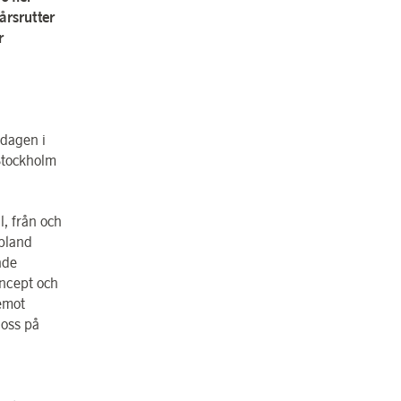
årsrutter
r
 dagen i
Stockholm
l, från och
 bland
ade
oncept och
 emot
 oss på