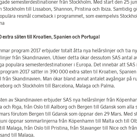
ågade semesterdestinationer från Stockholm. Med start den 25 jun
n Stockholm till Lissabon, Shannon, Pristina och Ibiza. Samtidig g
opulära resmål comeback i programmet, som exempelvis Stockhol
na
 extra säten till Kroatien, Spanien och Portugal
mar program 2017 erbjuder totalt åtta nya helårslinjer och tia n
injer från Skandinavien. Utöver detta ökar dessutom SAS antal 
a populära semesterdestinationer i Europa. Det innebär att SAS i
rogram 2017 sätter in 390 000 extra säten til Kroatien, Spanien
l från Skandinavien. Man ökar bland annat antalet avgångar på r
teborg och Stockholm till Barcelona, Malaga och Palma.
sten av Skandinavien erbjuder SAS nya helårslinjer från Köpenham
 och Riga, från Oslo till Aalborg och Bergen till Gdansk som alla 
mars förutom Bergen till Gdansk som öppnar den 29 Mars. Med st
juni öppnar sommarlinjerna från Köpenhamn till Malta och till Olb
ill Malaga, från Oslo till Pristina, från Stavanger till Nice och från
sand till Malaga.