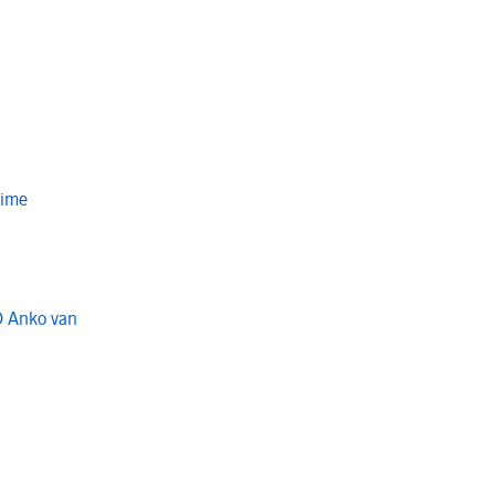
Time
O Anko van