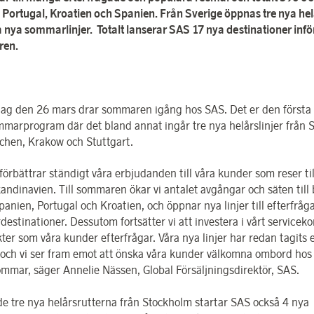
il Portugal, Kroatien och Spanien. Från Sverige öppnas tre nya hel
a nya sommarlinjer. Totalt lanserar SAS 17 nya destinationer infö
en.
ag den 26 mars drar sommaren igång hos SAS. Det er den första
marprogram där det bland annat ingår tre nya helårslinjer från 
nchen, Krakow och Stuttgart.
rbättrar ständigt våra erbjudanden till våra kunder som reser til
andinavien. Till sommaren ökar vi antalet avgångar och säten till
panien, Portugal och Kroatien, och öppnar nya linjer till efterfråg
estinationer. Dessutom fortsätter vi att investera i vårt servicek
kter som våra kunder efterfrågar. Våra nya linjer har redan tagits
t och vi ser fram emot att önska våra kunder välkomna ombord hos
ommar, säger Annelie Nässen, Global Försäljningsdirektör, SAS.
de tre nya helårsrutterna från Stockholm startar SAS också 4 nya