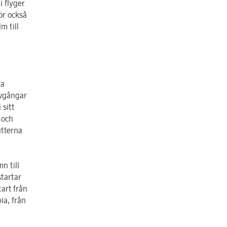
i flyger
ör också
m till
ya
avgångar
 sitt
 och
utterna
n till
startar
art från
ia, från