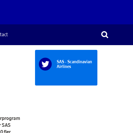
tact
SAS - Scandinavian
Airlines
marprogram
r SAS
0 fler