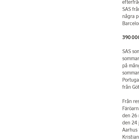
efterfr
SAS frå
några p
Barcelo
390 000
SAS som
sommarl
på mång
sommarp
Portuga
från Gö
Från re
Färöarna
den 26 
den 24 
Aarhus t
Kristian