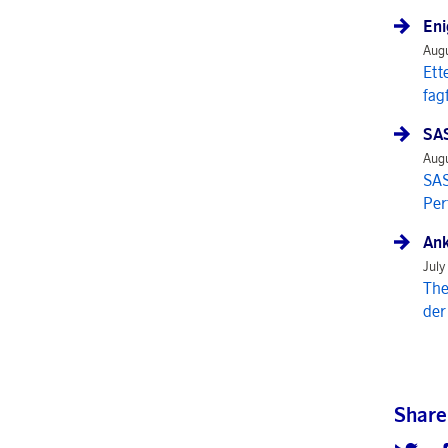
Eni
Augu
Ett
fag
SAS
Augu
SAS
Per
Ank
July
The
der
Share