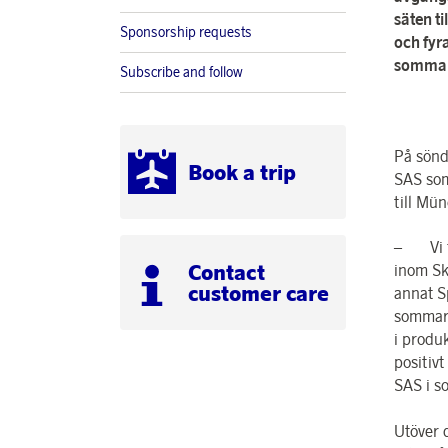
säten t
Sponsorship requests
och fyr
sommar
Subscribe and follow
På sönd
Book a trip
SAS som
till Mü
– Vi fö
Contact
inom Sk
customer care
annat S
sommard
i produ
positiv
SAS i s
Utöver 