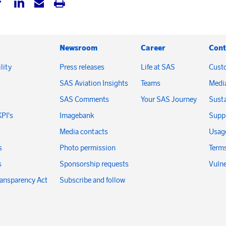
Newsroom
Career
Cont
lity
Press releases
Life at SAS
Cust
SAS Aviation Insights
Teams
Medi
SAS Comments
Your SAS Journey
Susta
KPI's
Imagebank
Suppl
Media contacts
Usage
s
Photo permission
Terms
s
Sponsorship requests
Vulne
ransparency Act
Subscribe and follow