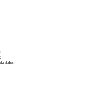
g
g
alda datum