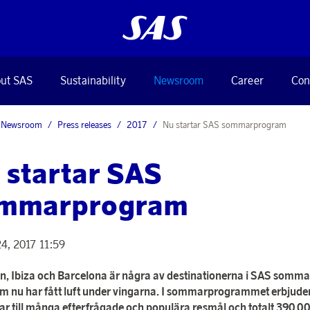
ut SAS
Sustainability
Newsroom
Career
Con
Newsroom
Press releases
2017
Nu startar SAS sommarprogram
 startar SAS
mmarprogram
4, 2017 11:59
n, Ibiza och Barcelona är några av destinationerna i SAS som
m nu har fått luft under vingarna. I sommarprogrammet erbjude
r till många efterfrågade och populära resmål och totalt 390 00