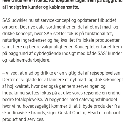
leverandører er i fokus. Konceptet er taget frem på baggrund
af indsigt fra kunder og kabineansatte.
SAS udvikler nu sit servicekoncept og opdaterer tilbuddet
ombord. Det nye cafe-sortiment er en del af et nyt mad- og
drikke koncept, hvor SAS sætter fokus på funktionalitet,
naturlige ingredienser og høj kvalitet fra lokale producenter
samt flere og bedre valgmuligheder. Konceptet er taget frem
på baggrund af dybdegående indsigt med både SAS’ kunder
og kabinemedarbejdere.
– Vi ved, at mad og drikke er en vigtig del af rejseoplevelsen.
Derfor er vi glade for at lancere et nyt mad- og drikkekoncept
af høj kvalitet, hvor der også gennem serveringen og
indpakning sættes fokus på at give vores rejsende en endnu
bedre totaloplevelse. Vi begynder med cafevognstilbuddet,
hvor vi nu hovedsageligt kommer til at tilbyde produkter fra
skandinaviske brands, siger Gustaf Öholm, Head of onboard
product and services.