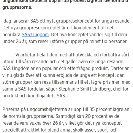
ungdomskonceptet är upp till 35 procent lägre än de normala
gruppresorna.
Idag lanserar SAS ett nytt gruppresekoncept för unga resande.
Det nya gruppresekonceptet är ett komplement till det
populära
SAS Ungdom
. Det nya konceptet vänder sig till dem
under 26 år, som reser i större grupper på minst tio personer.
– Vi arbetar hela tiden med att utveckla och förbättra vårt
utbud till våra resande och det gäller även de unga resande.
SAS Ungdom är en populär och efterfrågad produkt. Därför är
vi nu glada över att kunna erbjuda de unga ett koncept, där
större grupper kan resa tillsammans till ett lägre pris men med
samma SAS-fördelar, säger Stephanie Smitt Lindberg, chef för
produkt och kundlojalitet i SAS.
Priserna på ungdomsbiljetterna är upp till 35 procent lägre än
de normala gruppriserna. Samtidigt kan 20 procent av de
resande vara vuxna över 26 år, vilket gör det nya konceptet
speciellt attraktivt för bland annat skolklasser, sport- och