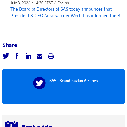
July 8, 2026 / 14:30 CEST /
English
The Board of Directors of SAS today announces that
President & CEO Anko van der Werff has informed the B...
Share
SAS - Scandinavian Airlines
Book a trip