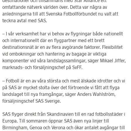
destinationer och tillsammans med Star Alliance ett
omfattande nätverk världen över. Detta var några av
anledningarna till att Svenska Fotbollförbundet nu valt att
teckna avtal med SAS.
– I vår verksamhet har vi behov av flygningar både nationellt
och internationellt där en flygpartner med ett brett
destinationsnät är en av flera avgörande faktorer. Flexibilitet
vid ombokningar och hantering av bagage är viktiga
komponenter vid våra landslagssamlingar, säger Mikael Jiffer,
marknads- och försäljningschef på SvFF.
– Fotboll är en av våra största och mest älskade idrotter och vi
på SAS är mycket stolta över det förtroende vi fått att flyga
landslaget till nya framgångar, säger Anders Wahlström,
försäljningschef SAS Sverige.
SAS flyger direkt från Skandinavien till en rad fotbollsstäder i
Europa. Till sommaren öppnar SAS även nya linjer till
Birmingham, Genoa och Verona och ökar antalet avgångar till