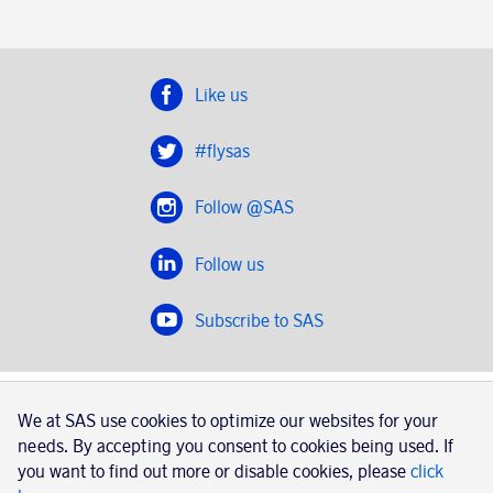
Like us
#flysas
Follow @SAS
Follow us
Subscribe to SAS
SAS 2020
We at SAS use cookies to optimize our websites for your
SAS AB, registration number 556606-8499, SE-195 87
needs. By accepting you consent to cookies being used. If
Stockholm, Sweden
you want to find out more or disable cookies, please
click