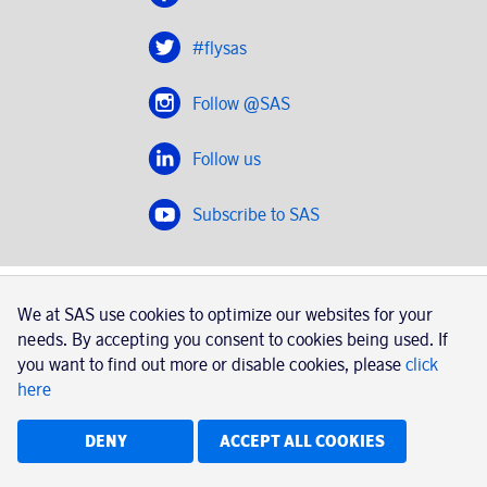
#flysas
Follow @SAS
Follow us
Subscribe to SAS
SAS 2020
We at SAS use cookies to optimize our websites for your
SAS AB, registration number 556606-8499, SE-195 87
needs. By accepting you consent to cookies being used. If
Stockholm, Sweden
you want to find out more or disable cookies, please
click
here
|
Book a trip with SAS
Contacts
SAS Cargo
Usage of cookies
Terms and conditions
DENY
ACCEPT ALL COOKIES