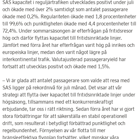
SAS kapacitet i reguljärtrafiken utvecklades positivt under juli
och ökade med över 2% samtidigt som antalet passagerare
ökade med 0,2%. Regulariteten ökade med 1,8 procentenheter
till 99,6% och punktligheten ökade med 4,4 procentenheter till
72,4%. Under sommarsäsongen är efterfrågan på fritidsresor
hög och därför flyttas kapacitet till fritidsinriktade linjer.
Jämfört med förra året har efterfrågan varit hög på inrikes och
europeiska linjer, medan den varit något lägre på
interkontinental trafik. Valutajusterad passageraryield har
fortsatt att utvecklas positivt och ökade med 1,5%.
– Vi är glada att antalet passagerare som valde att resa med
SAS ligger på rekordnivå för juli månad. Det visar att vår
strategi att flytta över kapacitet till fritidsinriktade linjer under
högsäsong, tillsammans med ett konkurrenskraftigt
erbjudande, tar oss i rätt riktning. Sedan förra året har vi gjort
stora förbättringar för att säkerställa en stabil operationell
drift, som resulterat i betydligt förbättrad punktlighet och
regelbundenhet. Förnyelsen av vår flotta till mer
bränsleeffektiva flygplan fortsätter, vilket minskar våra