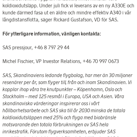
koldioxidutsläpp. Under juli fick vi leverans av en ny A330E och
kunde därmed fasa ut en äldre och mindre effektiv A340 i vår
långdistansflotta, säger Rickard Gustafson, VD för SAS.
För ytterligare information, vänligen kontakta:
SAS pressjour, +46 8 797 29 44
Michel Fischier, VP Investor Relations, +46 70 997 0673
SAS, Skandinaviens ledande flygbolag, har mer än 30 miljoner
resenärer per år, som flyger till, från och inom Skandinavien. Vi
kopplar ihop våra tre knutpunkter – Köpenhamn, Oslo och
Stockholm – med 125 resmål i Europa, USA och Asien. Våra
skandinaviska värderingar inspirerar oss i vårt
hållbarhetsarbete och SAS ska till år 2030 minska de totala
koldioxidutsläppen med 25% och flyga med biobränsle
motsvarande den totala förbrukningen av SAS hela
inrikestrafik. Förutom flygverksamheten, erbjuder SAS