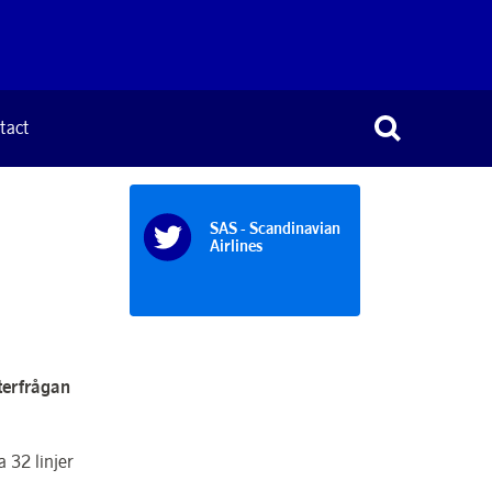
tact
SAS - Scandinavian
Airlines
fterfrågan
 32 linjer