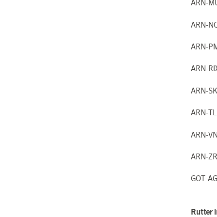
ARN-M
ARN-N
ARN-PM
ARN-R
ARN-S
ARN-T
ARN-V
ARN-Z
GOT-A
Rutter 