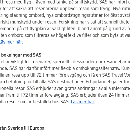
att resa med flyg – även med tanke på smittskydd. SAS har infört 
r för att säkra att resenärerna upplever resan som trygg. Nya ruti
 kring städning ombord, nya ombordstigningsrutiner för ökat avst
oriskt munskydd under resan. Forskning har visat att sannolikhete
 ombord på ett flygplan är väldigt liten, bland annat på grund av 
ften ombord som filtreras av högeffektiva filter och som byts ut va
Läs mer här.
a bokningar med SAS
itet är viktigt för resenärer, speciellt i dessa tider när resandet är 
de. SAS har därför infört mer flexibla ombokningsalternativ. Ku
lla en resa upp till 72 timmar före avgång och få en SAS Travel V
om betalning för till alla SAS destinationer. Erbjudandet gäller för 
ionella resor. SAS erbjuder även gratis ändringar av alla internati
gar fram till 72 timmar före avgång. SAS erbjuder även 24 timmar
alla resor som är beställda hos SAS.
Läs mer här.
rån Sverige till Europa