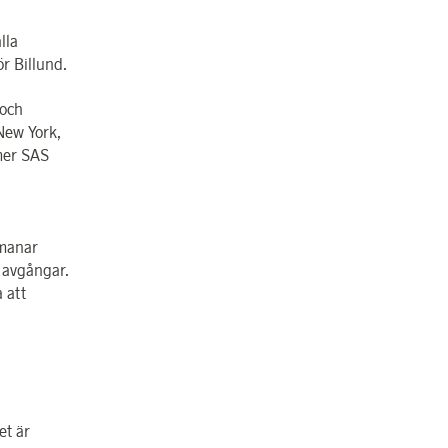
lla
r Billund.
 och
 New York,
mer SAS
pmanar
e avgångar.
 att
et är