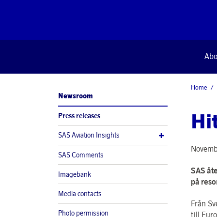
Abo
Home
Newsroom
Hit
Press releases
SAS Aviation Insights
Novemb
SAS Comments
SAS åte
Imagebank
på reso
Media contacts
Från Sv
Photo permission
till Eu