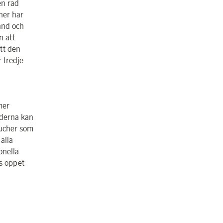
en rad
ner har
ånd och
n att
att den
r tredje
mer
nderna kan
oucher som
alla
onella
s öppet