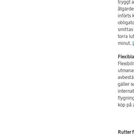
tryggt 
åtgärde
införts
obligat
smittas
torra lu
minut.
Flexibl
Flexibil
utmanan
avbestä
gäller s
internat
flygnin
köp på 
Rutter f