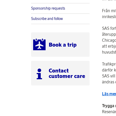
Sponsorship requests
Från mi
inrikes
Subscribe and follow
SAS for
återuppt
Chicago
Book a trip
att erbj
huvudst
Trafikp
Contact
därför k
customer care
SAS vil
ändras o
Läs mer
Trygga
Resenär