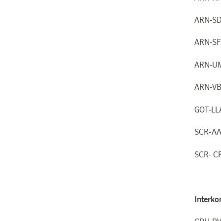
ARN-S
ARN-S
ARN-U
ARN-V
GOT-L
SCR-A
SCR- 
Interko