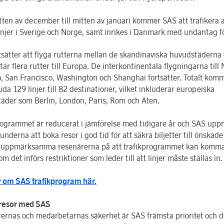
tten av december till mitten av januari kommer SAS att trafikera a
linjer i Sverige och Norge, samt inrikes i Danmark med undantag fö
tsätter att flyga rutterna mellan de skandinaviska huvudstäderna
ar flera rutter till Europa. De interkontinentala flygningarna till
, San Francisco, Washington och Shanghai fortsätter. Totalt kom
uda 129 linjer till 82 destinationer, vilket inkluderar europeiska
äder som Berlin, London, Paris, Rom och Aten.
rogrammet är reducerat i jämförelse med tidigare år och SAS up
underna att boka resor i god tid för att säkra biljetter till önskad
l uppmärksamma resenärerna på att trafikprogrammet kan komma
m det införs restriktioner som leder till att linjer måste ställas in.
 om SAS trafikprogram här.
 resor med SAS
ernas och medarbetarnas säkerhet är SAS främsta prioritet och d