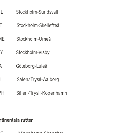
DL Stockholm-Sundsvall
FT Stockholm-Skellefteå
ME Stockholm-Umeå
BY Stockholm-Visby
LA Göteborg-Luleå
AL Sälen/Trysil-Aalborg
CPH Sälen/Trysil-Köpenhamn
ntinentala rutter