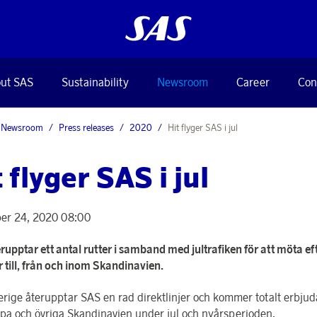
ut SAS
Sustainability
Newsroom
Career
Con
Newsroom
Press releases
2020
Hit flyger SAS i jul
 flyger SAS i jul
er 24, 2020 08:00
rupptar ett antal rutter i samband med jultrafiken för att möta e
r till, från och inom Skandinavien.
erige återupptar SAS en rad direktlinjer och kommer totalt erbjuda
ropa och övriga Skandinavien under jul och nyårsperioden.